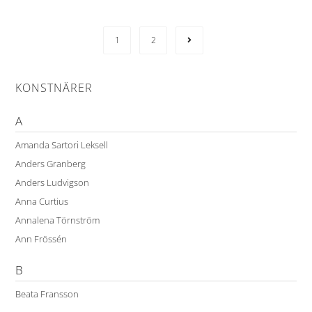
1
2
KONSTNÄRER
A
Amanda Sartori Leksell
Anders Granberg
Anders Ludvigson
Anna Curtius
Annalena Törnström
Ann Frössén
B
Beata Fransson