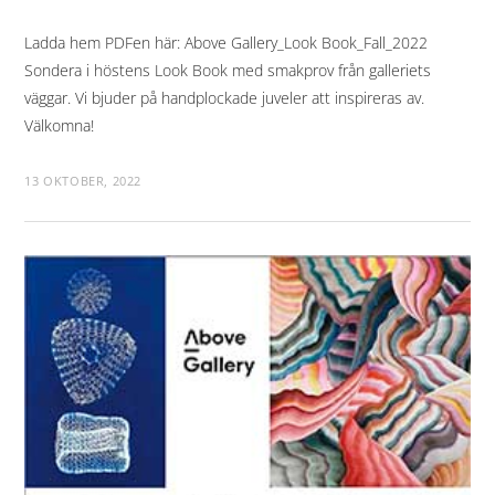
Ladda hem PDFen här: Above Gallery_Look Book_Fall_2022
Sondera i höstens Look Book med smakprov från galleriets
väggar. Vi bjuder på handplockade juveler att inspireras av.
Välkomna!
13 OKTOBER, 2022