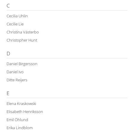
C
Cecilia Uhlin
Cecilie Lie
Christina Västerbo
Christopher Hunt
D
Daniel Birgersson
Daniel Ivo
Ditte Reijers
E
Elena Kraskowski
Elisabeth Henriksson
Emil Öhlund
Erika Lindblom