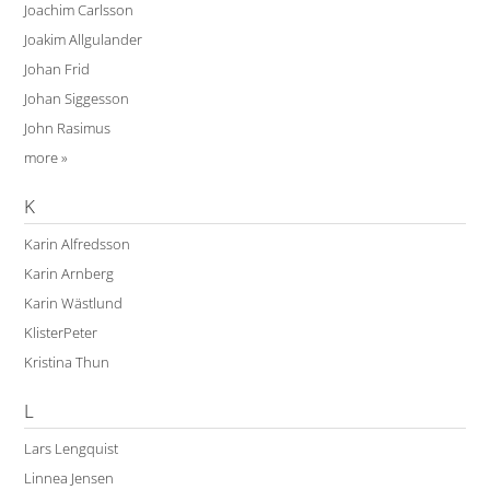
Joachim Carlsson
Joakim Allgulander
Johan Frid
Johan Siggesson
John Rasimus
more »
K
Karin Alfredsson
Karin Arnberg
Karin Wästlund
KlisterPeter
Kristina Thun
L
Lars Lengquist
Linnea Jensen