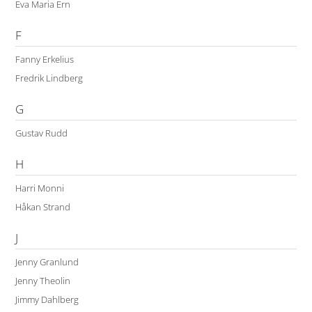
Eva Maria Ern
F
Fanny Erkelius
Fredrik Lindberg
G
Gustav Rudd
H
Harri Monni
Håkan Strand
J
Jenny Granlund
Jenny Theolin
Jimmy Dahlberg