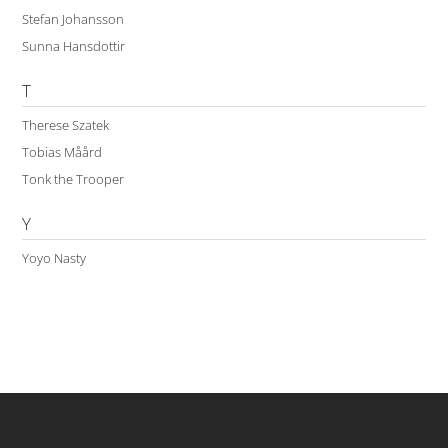
Stefan Johansson
Sunna Hansdottir
T
Therese Szatek
Tobias Måård
Tonk the Trooper
Y
Yoyo Nasty