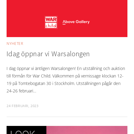
NYHETER
Idag öppnar vi Warsalongen
I dag öppnar vi äntligen Warsalongen! En utställning och auktion
till förmån för War Child. Välkommen på vernissage klockan 12-
19 på Tomtebogatan 30 i Stockholm. Utställningen pågår den
24-26 februari…
24 FEBRUARI, 2023