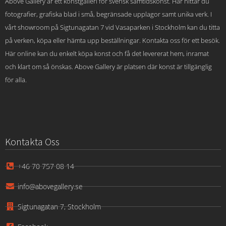
Above Gallery är ett konstgalleri för svensk samtidskonst. Här hittar du
fotografier, grafiska blad i små, begränsade upplagor samt unika verk. I
vårt showroom på Sigtunagatan 7 vid Vasaparken i Stockholm kan du titta
på verken, köpa eller hämta upp beställningar. Kontakta oss för ett besök.
Här online kan du enkelt köpa konst och få det levererat hem, inramat
och klart om så önskas. Above Gallery är platsen där konst är tillgänglig
för alla.
Kontakta Oss
+46 70 757 08 14
info@abovegallery.se
Sigtunagatan 7, Stockholm