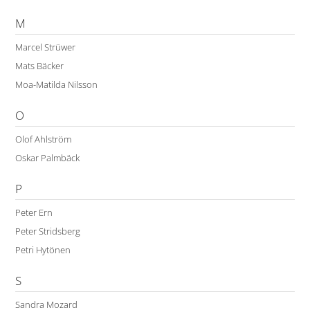
M
Marcel Strüwer
Mats Bäcker
Moa-Matilda Nilsson
O
Olof Ahlström
Oskar Palmbäck
P
Peter Ern
Peter Stridsberg
Petri Hytönen
S
Sandra Mozard