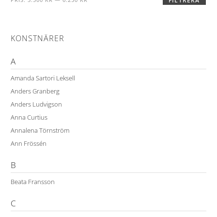
FILTRERA
KONSTNÄRER
A
Amanda Sartori Leksell
Anders Granberg
Anders Ludvigson
Anna Curtius
Annalena Törnström
Ann Frössén
B
Beata Fransson
C