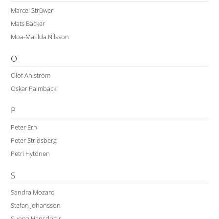
Marcel Strüwer
Mats Bäcker
Moa-Matilda Nilsson
O
Olof Ahlström
Oskar Palmbäck
P
Peter Ern
Peter Stridsberg
Petri Hytönen
S
Sandra Mozard
Stefan Johansson
Sunna Hansdottir