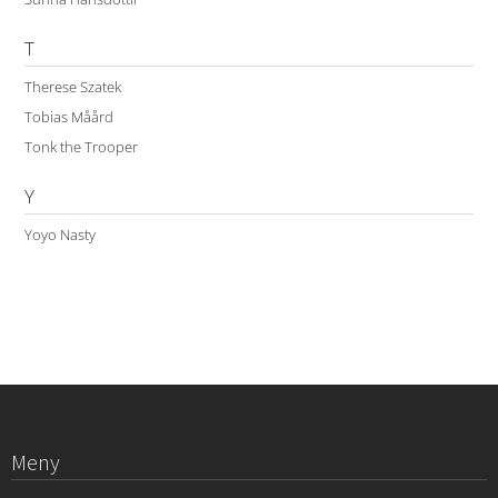
T
Therese Szatek
Tobias Måård
Tonk the Trooper
Y
Yoyo Nasty
Meny