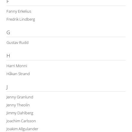
F
Fanny Erkelius
Fredrik Lindberg
G
Gustav Rudd
H
Harri Monni
Håkan Strand
J
Jenny Granlund
Jenny Theolin
Jimmy Dahlberg
Joachim Carlsson
Joakim Allgulander