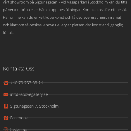
vårt showroom på Sigtunagatan 7 vid Vasaparken i Stockholm kan du titta
på verken, köpa eller hämta upp beställningar. Kontakta oss för ett besök.
Här online kan du enkelt köpa konst och få det levererat hem, inramat
och klart om så önskas. Above Gallery är platsen där konst är tillgänglig
för alla.
Kontakta Oss
+46 70 757 08 14
info@abovegallery.se
Sigtunagatan 7, Stockholm
Facebook
Instagram