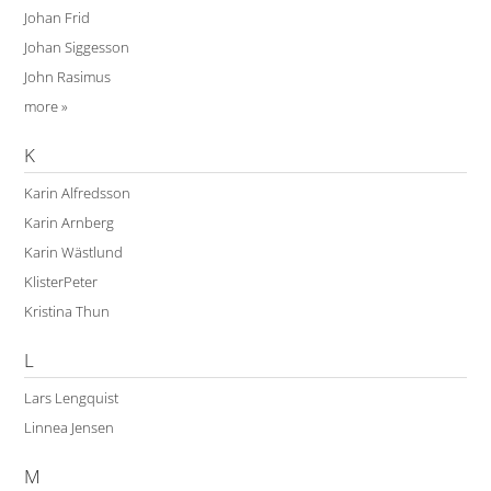
Johan Frid
Johan Siggesson
John Rasimus
more »
K
Karin Alfredsson
Karin Arnberg
Karin Wästlund
KlisterPeter
Kristina Thun
L
Lars Lengquist
Linnea Jensen
M