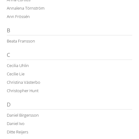
Annalena Törnström
Ann Frössén
B
Beata Fransson
C
Cecilia Uhlin
Cecilie Lie
Christina Västerbo
Christopher Hunt
D
Daniel Birgersson
Daniel Ivo
Ditte Reijers