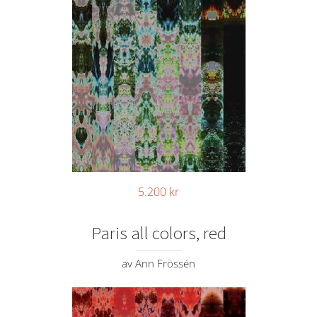
5.200
kr
Paris all colors, red
av Ann Frössén