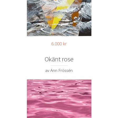
6.000
kr
Okänt rose
av Ann Frössén