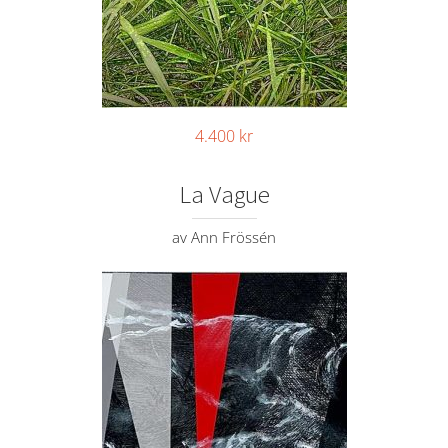
4.400
kr
La Vague
av Ann Frössén