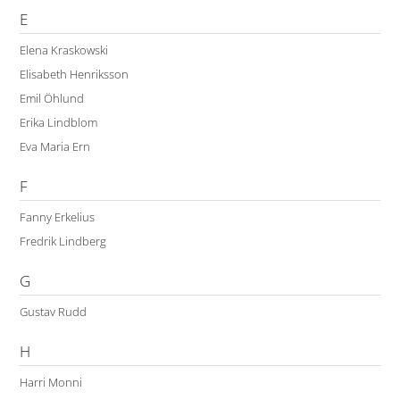
E
Elena Kraskowski
Elisabeth Henriksson
Emil Öhlund
Erika Lindblom
Eva Maria Ern
F
Fanny Erkelius
Fredrik Lindberg
G
Gustav Rudd
H
Harri Monni