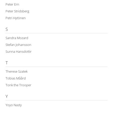
Peter Ern
Peter Stridsberg
Petri Hytönen
S
Sandra Mozard
Stefan Johansson
Sunna Hansdottir
T
Therese Szatek
Tobias Måård
Tonk the Trooper
Y
Yoyo Nasty