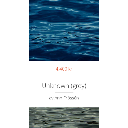
4.400
kr
Unknown (grey)
av Ann Frössén