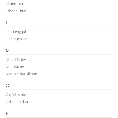
KlisterPeter
Kristina Thun
L
Lars Lengquist
Linnea Jensen
M
Marcel Strüwer
Mats Bäcker
Moa-Matilda Nilsson
O
Olof Ahlström
Oskar Palmbäck
P