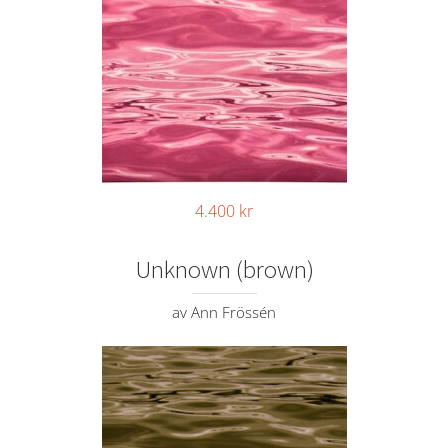
4.400
kr
Unknown (brown)
av Ann Frössén