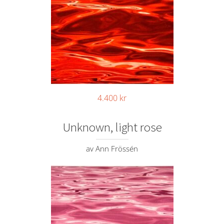
4.400
kr
Unknown, light rose
av Ann Frössén