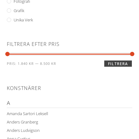
Fotografi
Grafik
Unika Verk
FILTRERA EFTER PRIS
PRIS:
1.840 KR
—
8.500 KR
FILTRERA
KONSTNÄRER
A
Amanda Sartori Leksell
Anders Granberg
Anders Ludvigson
Anna Curtius