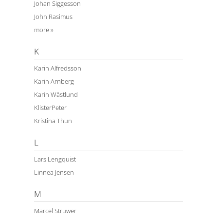
Johan Siggesson
John Rasimus
more »
K
Karin Alfredsson
Karin Arnberg
Karin Wästlund
KlisterPeter
Kristina Thun
L
Lars Lengquist
Linnea Jensen
M
Marcel Strüwer