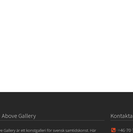
Above Gallery
Kontakta
+46 70 
e Gallery är ett konstgalleri för svensk samtidskonst. Här