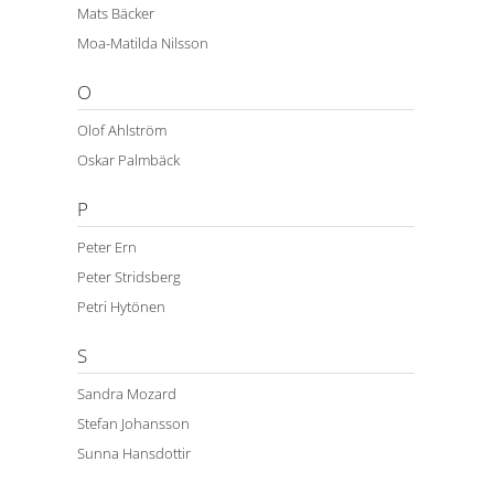
Mats Bäcker
Moa-Matilda Nilsson
O
Olof Ahlström
Oskar Palmbäck
P
Peter Ern
Peter Stridsberg
Petri Hytönen
S
Sandra Mozard
Stefan Johansson
Sunna Hansdottir