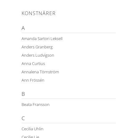
KONSTNÄRER
A
Amanda Sartori Leksell
Anders Granberg
Anders Ludvigson
Anna Curtius
Annalena Törnström
Ann Frössén
B
Beata Fransson
C
Cecilia Uhlin
Cecilie Lie