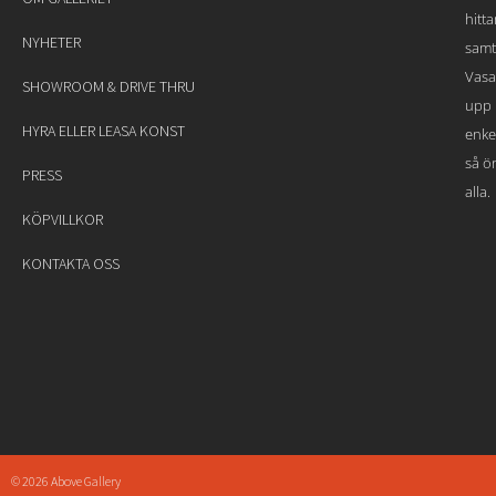
hitt
NYHETER
samt
Vasa
SHOWROOM & DRIVE THRU
upp 
HYRA ELLER LEASA KONST
enke
så ön
PRESS
alla.
KÖPVILLKOR
KONTAKTA OSS
© 2026 Above Gallery