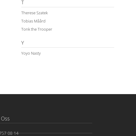
T
Therese Szatek
Tobias Måård
Tonk the Trooper
Y
Yoyo Nasty
 Oss
757 08 14