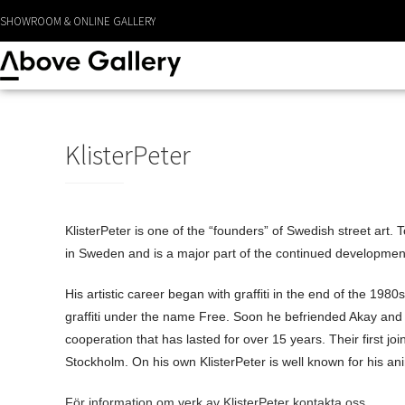
LEVERANS CA 1 - 3 DAGAR
KlisterPeter
KlisterPeter is one of the “founders” of Swedish street art
in Sweden and is a major part of the continued development
His artistic career began with graffiti in the end of the 198
graffiti under the name Free. Soon he befriended Akay and 
cooperation that has lasted for over 15 years. Their first jo
Stockholm. On his own KlisterPeter is well known for his ani
För information om verk av KlisterPeter kontakta oss