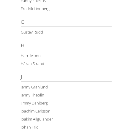
Fanny Erkelius
Fredrik Lindberg
G
Gustav Rudd
H
Harri Monni
Håkan Strand
J
Jenny Granlund
Jenny Theolin
Jimmy Dahlberg
Joachim Carlsson
Joakim Allgulander
Johan Frid