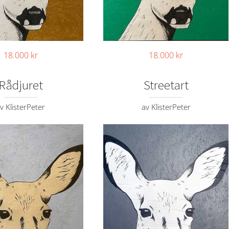
18.000
kr
18.000
kr
Rådjuret
Streetart
v KlisterPeter
av KlisterPeter