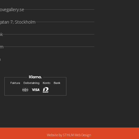
ovegallery.se
gatan 7, Stockholm
ok
am
n
Website by
STHLM Web Design