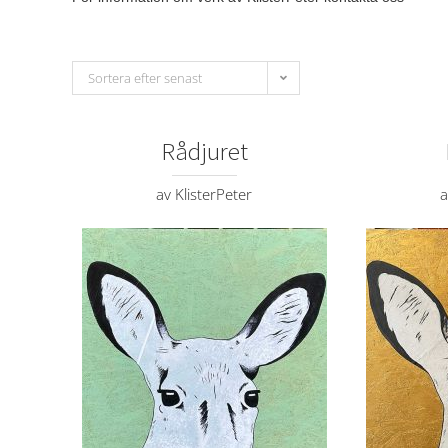
Sortera efter senast
Rådjuret
av KlisterPeter
a