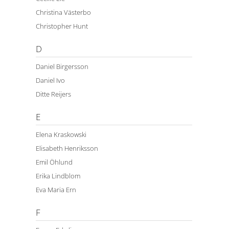
Christina Västerbo
Christopher Hunt
D
Daniel Birgersson
Daniel Ivo
Ditte Reijers
E
Elena Kraskowski
Elisabeth Henriksson
Emil Öhlund
Erika Lindblom
Eva Maria Ern
F