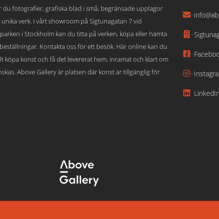
ar du fotografier, grafiska blad i små, begränsade upplagor
info@ab
 unika verk. I vårt showroom på Sigtunagatan 7 vid
parken i Stockholm kan du titta på verken, köpa eller hämta
Sigtuna
beställningar. Kontakta oss för ett besök. Här online kan du
Facebo
lt köpa konst och få det levererat hem, inramat och klart om
skas. Above Gallery är platsen där konst är tillgänglig för
Instagr
LinkedI