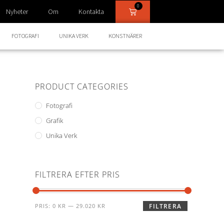
0
Nyheter
Om
Kontakta
FOTOGRAFI
UNIKA VERK
KONSTNÄRER
PRODUCT CATEGORIES
Fotografi
Grafik
Unika Verk
FILTRERA EFTER PRIS
PRIS:
0 KR
—
29.020 KR
FILTRERA