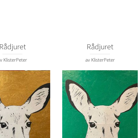
Rådjuret
Rådjuret
v KlisterPeter
av KlisterPeter