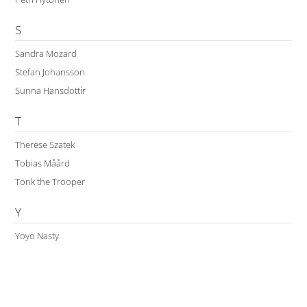
S
Sandra Mozard
Stefan Johansson
Sunna Hansdottir
T
Therese Szatek
Tobias Måård
Tonk the Trooper
Y
Yoyo Nasty