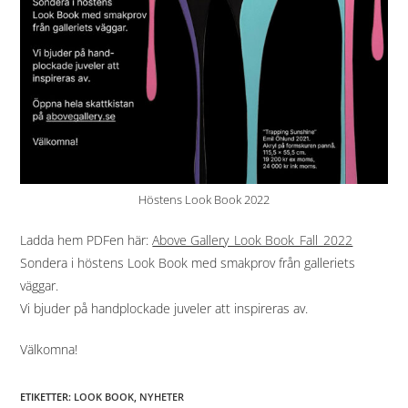
Höstens Look Book 2022
Ladda hem PDFen här:
Above Gallery_Look Book_Fall_2022
Sondera i höstens Look Book med smakprov från galleriets
väggar.
Vi bjuder på handplockade juveler att inspireras av.
Välkomna!
ETIKETTER
:
LOOK BOOK
,
NYHETER