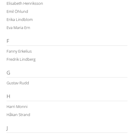
Elisabeth Henriksson
Emil Öhlund
Erika Lindblom
Eva Maria Ern
F
Fanny Erkelius
Fredrik Lindberg
G
Gustav Rudd
H
Harri Monni
Håkan Strand
J