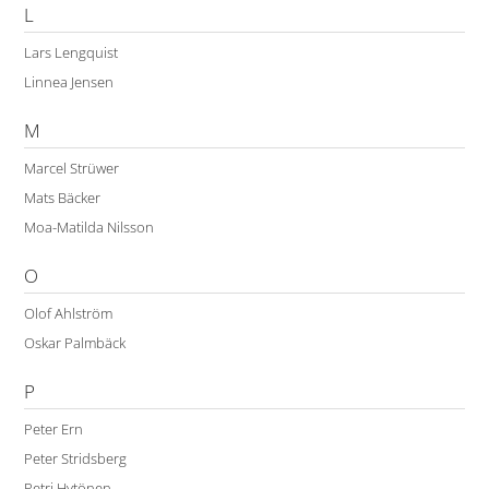
L
Lars Lengquist
Linnea Jensen
M
Marcel Strüwer
Mats Bäcker
Moa-Matilda Nilsson
O
Olof Ahlström
Oskar Palmbäck
P
Peter Ern
Peter Stridsberg
Petri Hytönen