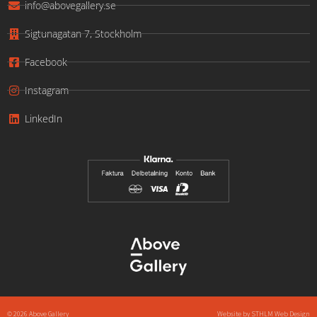
info@abovegallery.se
Sigtunagatan 7, Stockholm
Facebook
Instagram
LinkedIn
© 2026 Above Gallery
Website by
STHLM Web Design