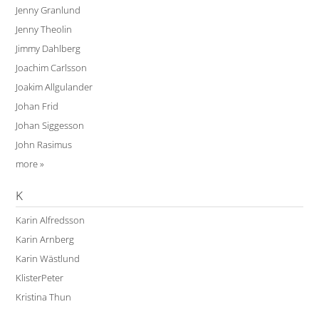
Jenny Granlund
Jenny Theolin
Jimmy Dahlberg
Joachim Carlsson
Joakim Allgulander
Johan Frid
Johan Siggesson
John Rasimus
more »
K
Karin Alfredsson
Karin Arnberg
Karin Wästlund
KlisterPeter
Kristina Thun