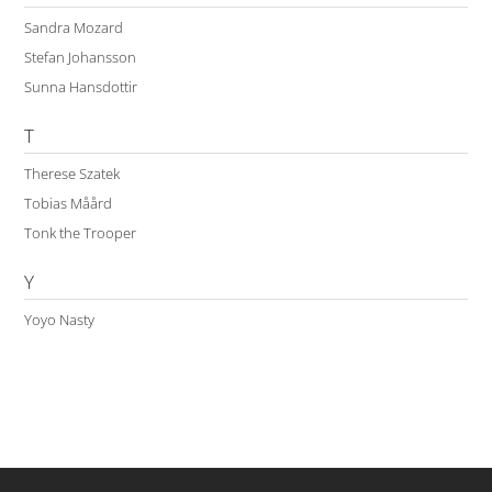
Sandra Mozard
Stefan Johansson
Sunna Hansdottir
T
Therese Szatek
Tobias Måård
Tonk the Trooper
Y
Yoyo Nasty