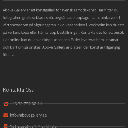
Above Gallery är ett konstgalleri för svensk samtidskonst. Här hittar du
fotografier, grafiska blad i små, begränsade upplagor samt unika verk. I
vårt showroom på Sigtunagatan 7 vid Vasaparken i Stockholm kan du titta
på verken, köpa eller hämta upp beställningar. Kontakta oss för ett besök.
Här online kan du enkelt köpa konst och få det levererat hem, inramat
och klart om så önskas. Above Gallery är platsen där konst är tillgänglig
för alla.
Kontakta Oss
+46 70 757 08 14
info@abovegallery.se
Sigtunagatan 7, Stockholm