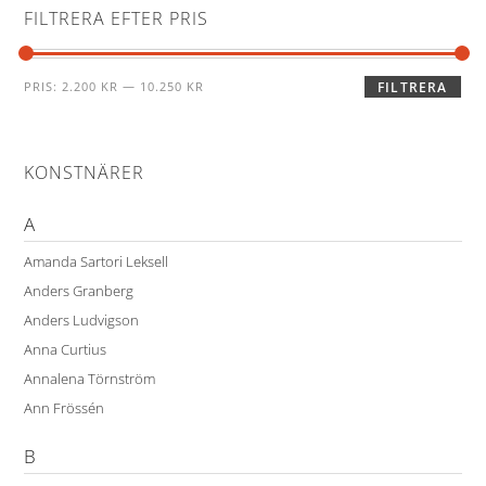
FILTRERA EFTER PRIS
PRIS:
2.200 KR
—
10.250 KR
FILTRERA
KONSTNÄRER
A
Amanda Sartori Leksell
Anders Granberg
Anders Ludvigson
Anna Curtius
Annalena Törnström
Ann Frössén
B