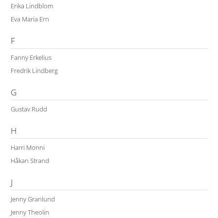
Erika Lindblom
Eva Maria Ern
F
Fanny Erkelius
Fredrik Lindberg
G
Gustav Rudd
H
Harri Monni
Håkan Strand
J
Jenny Granlund
Jenny Theolin