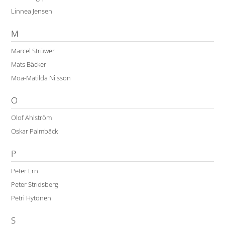
Linnea Jensen
M
Marcel Strüwer
Mats Bäcker
Moa-Matilda Nilsson
O
Olof Ahlström
Oskar Palmbäck
P
Peter Ern
Peter Stridsberg
Petri Hytönen
S