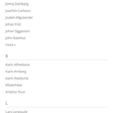
Jimmy Dahlberg
Joachim Carlsson
Joakim Allgulander
Johan Frid
Johan Siggesson
John Rasimus
more »
K
Karin Alfredsson
Karin Arnberg
Karin Wästlund
KlisterPeter
Kristina Thun
L
Lars Lengquist