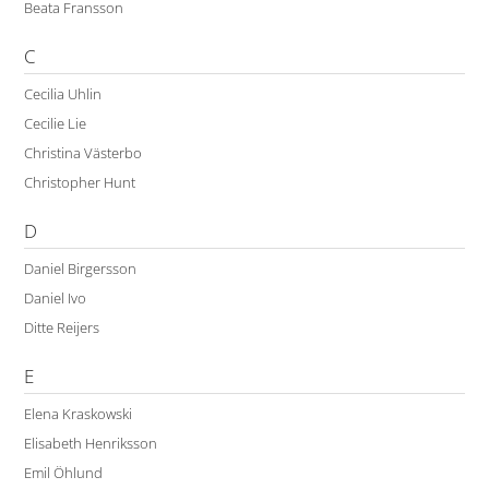
Beata Fransson
C
Cecilia Uhlin
Cecilie Lie
Christina Västerbo
Christopher Hunt
D
Daniel Birgersson
Daniel Ivo
Ditte Reijers
E
Elena Kraskowski
Elisabeth Henriksson
Emil Öhlund