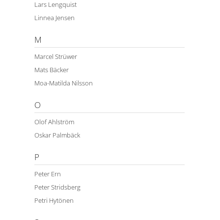
Lars Lengquist
Linnea Jensen
M
Marcel Strüwer
Mats Bäcker
Moa-Matilda Nilsson
O
Olof Ahlström
Oskar Palmbäck
P
Peter Ern
Peter Stridsberg
Petri Hytönen