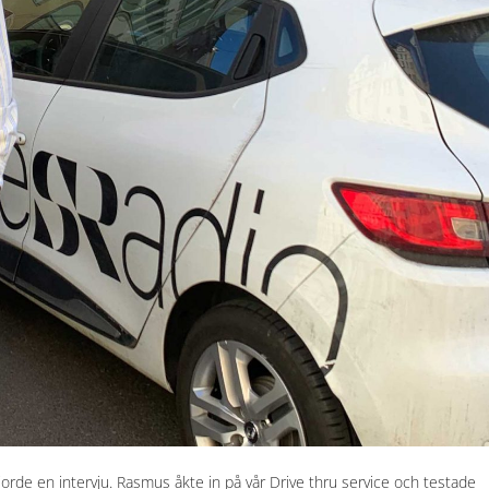
jorde en intervju. Rasmus åkte in på vår Drive thru service och testade