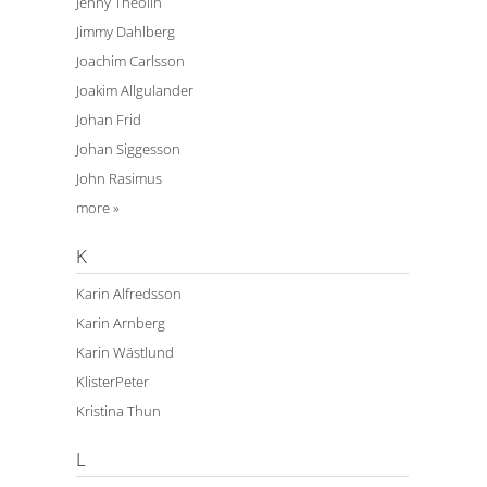
Jenny Theolin
Jimmy Dahlberg
Joachim Carlsson
Joakim Allgulander
Johan Frid
Johan Siggesson
John Rasimus
more »
K
Karin Alfredsson
Karin Arnberg
Karin Wästlund
KlisterPeter
Kristina Thun
L