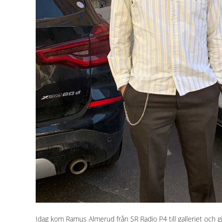
Idag kom Ramus Almerud från SR Radio P4 till galleriet och g