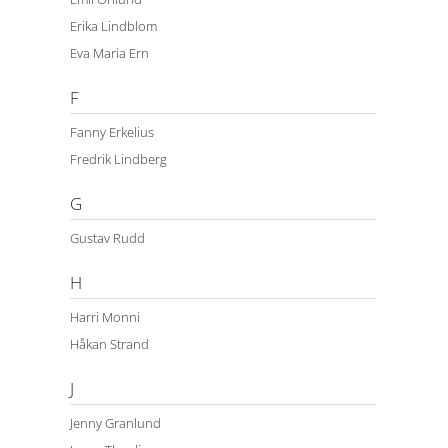
Erika Lindblom
Eva Maria Ern
F
Fanny Erkelius
Fredrik Lindberg
G
Gustav Rudd
H
Harri Monni
Håkan Strand
J
Jenny Granlund