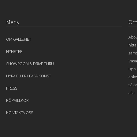
Meny
Om 
Abov
OM GALLERIET
hitt
NYHETER
samt
Vasa
SHOWROOM & DRIVE THRU
upp 
HYRA ELLER LEASA KONST
enke
så ön
PRESS
alla.
KÖPVILLKOR
KONTAKTA OSS