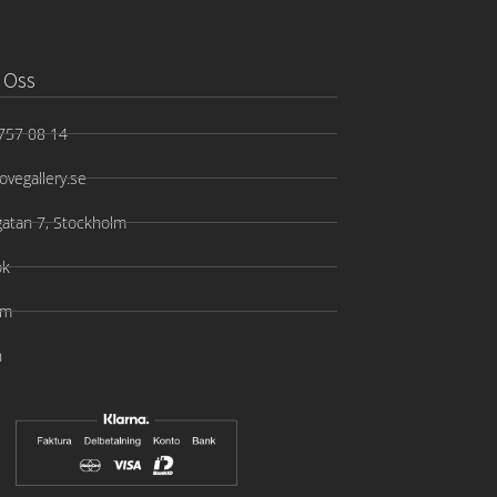
 Oss
757 08 14
ovegallery.se
gatan 7, Stockholm
ok
am
n