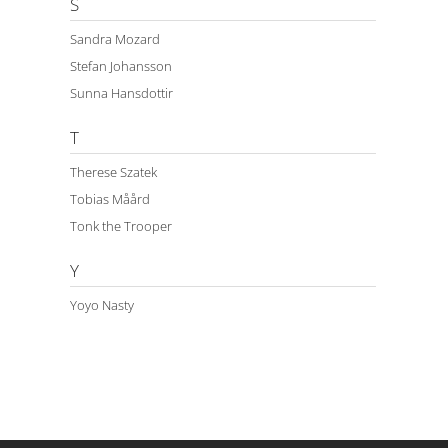
S
Sandra Mozard
Stefan Johansson
Sunna Hansdottir
T
Therese Szatek
Tobias Måård
Tonk the Trooper
Y
Yoyo Nasty