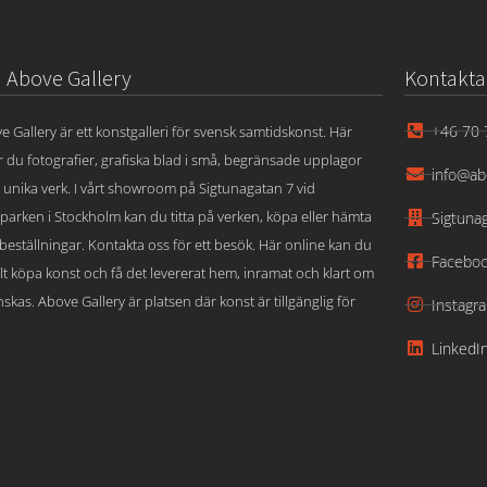
Above Gallery
Kontakta
+46 70 
e Gallery är ett konstgalleri för svensk samtidskonst. Här
ar du fotografier, grafiska blad i små, begränsade upplagor
info@ab
 unika verk. I vårt showroom på Sigtunagatan 7 vid
parken i Stockholm kan du titta på verken, köpa eller hämta
Sigtuna
beställningar. Kontakta oss för ett besök. Här online kan du
Facebo
lt köpa konst och få det levererat hem, inramat och klart om
skas. Above Gallery är platsen där konst är tillgänglig för
Instagr
LinkedI