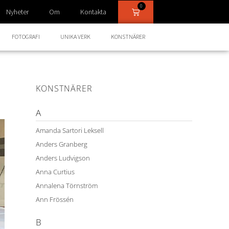
0
Nyheter
Om
Kontakta
FOTOGRAFI
UNIKA VERK
KONSTNÄRER
KONSTNÄRER
A
Amanda Sartori Leksell
Anders Granberg
Anders Ludvigson
Anna Curtius
Annalena Törnström
Ann Frössén
B