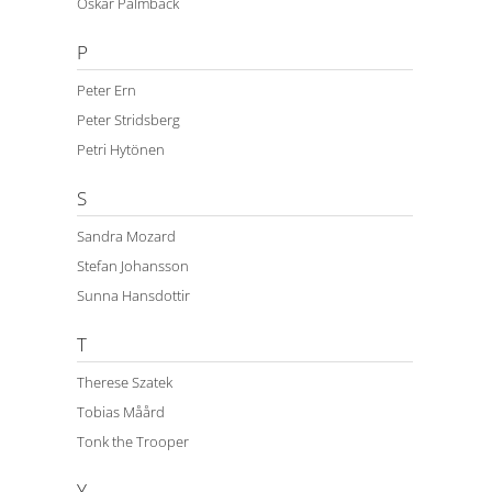
Oskar Palmbäck
P
Peter Ern
Peter Stridsberg
Petri Hytönen
S
Sandra Mozard
Stefan Johansson
Sunna Hansdottir
T
Therese Szatek
Tobias Måård
Tonk the Trooper
Y