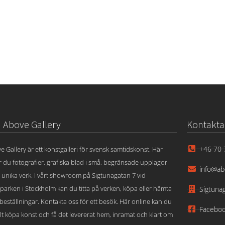
Above Gallery
Kontakta
+46 70 
e Gallery är ett konstgalleri för svensk samtidskonst. Här
ar du fotografier, grafiska blad i små, begränsade upplagor
info@ab
 unika verk. I vårt showroom på Sigtunagatan 7 vid
parken i Stockholm kan du titta på verken, köpa eller hämta
Sigtuna
beställningar. Kontakta oss för ett besök. Här online kan du
Facebo
lt köpa konst och få det levererat hem, inramat och klart om