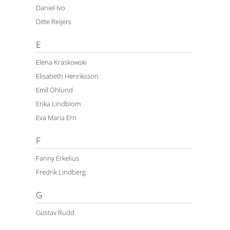
Daniel Ivo
Ditte Reijers
E
Elena Kraskowski
Elisabeth Henriksson
Emil Öhlund
Erika Lindblom
Eva Maria Ern
F
Fanny Erkelius
Fredrik Lindberg
G
Gustav Rudd