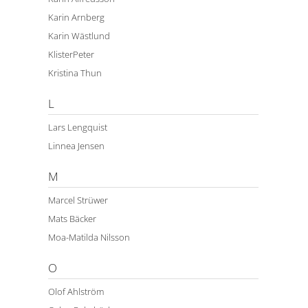
Karin Arnberg
Karin Wästlund
KlisterPeter
Kristina Thun
L
Lars Lengquist
Linnea Jensen
M
Marcel Strüwer
Mats Bäcker
Moa-Matilda Nilsson
O
Olof Ahlström