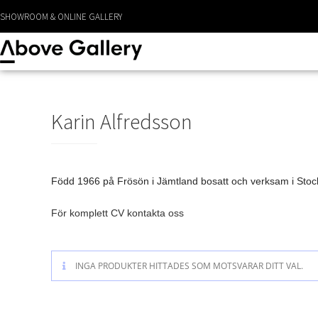
LEVERANS CA 1 - 3 DAGAR
SHOWROOM & ONLINE GALLERY
Karin Alfredsson
Född 1966 på Frösön i Jämtland bosatt och verksam i Sto
För komplett CV kontakta oss
INGA PRODUKTER HITTADES SOM MOTSVARAR DITT VAL.