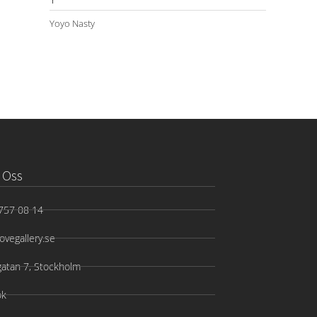
Yoyo Nasty
 Oss
757 08 14
ovegallery.se
gatan 7, Stockholm
ok