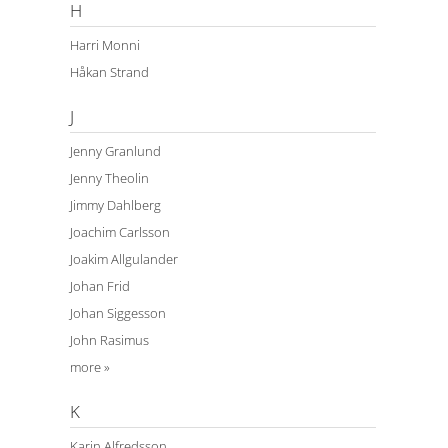
H
Harri Monni
Håkan Strand
J
Jenny Granlund
Jenny Theolin
Jimmy Dahlberg
Joachim Carlsson
Joakim Allgulander
Johan Frid
Johan Siggesson
John Rasimus
more »
K
Karin Alfredsson