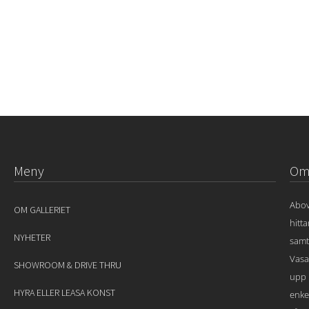
Meny
Om 
Abov
OM GALLERIET
hitt
NYHETER
samt
Vasa
SHOWROOM & DRIVE THRU
upp 
HYRA ELLER LEASA KONST
enke