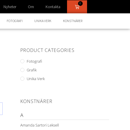
0
Nyheter
Om
Kontakta
FOTOGRAFI
UNIKA VERK
KONSTNÄRER
PRODUCT CATEGORIES
Fotografi
Grafik
Unika Verk
KONSTNÄRER
A
Amanda Sartori Leksell