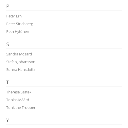
P
Peter Ern
Peter Stridsberg
Petri Hytönen
S
Sandra Mozard
Stefan Johansson
Sunna Hansdottir
T
Therese Szatek
Tobias Måård
Tonk the Trooper
Y