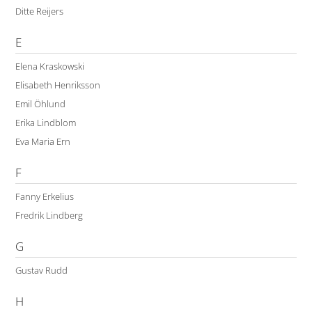
Ditte Reijers
E
Elena Kraskowski
Elisabeth Henriksson
Emil Öhlund
Erika Lindblom
Eva Maria Ern
F
Fanny Erkelius
Fredrik Lindberg
G
Gustav Rudd
H