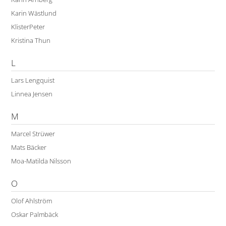
Karin Wästlund
KlisterPeter
Kristina Thun
L
Lars Lengquist
Linnea Jensen
M
Marcel Strüwer
Mats Bäcker
Moa-Matilda Nilsson
O
Olof Ahlström
Oskar Palmbäck