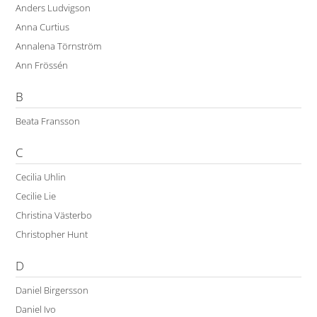
Anders Ludvigson
Anna Curtius
Annalena Törnström
Ann Frössén
B
Beata Fransson
C
Cecilia Uhlin
Cecilie Lie
Christina Västerbo
Christopher Hunt
D
Daniel Birgersson
Daniel Ivo