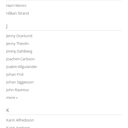
Harri Monni
Håkan Strand
J
Jenny Granlund
Jenny Theolin
Jimmy Dahlberg
Joachim Carlsson
Joakim Allgulander
Johan Frid
Johan Siggesson
John Rasimus
more »
K
Karin Alfredsson
Karin Arnberg