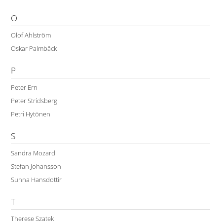
O
Olof Ahlström
Oskar Palmbäck
P
Peter Ern
Peter Stridsberg
Petri Hytönen
S
Sandra Mozard
Stefan Johansson
Sunna Hansdottir
T
Therese Szatek