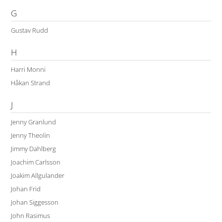
G
Gustav Rudd
H
Harri Monni
Håkan Strand
J
Jenny Granlund
Jenny Theolin
Jimmy Dahlberg
Joachim Carlsson
Joakim Allgulander
Johan Frid
Johan Siggesson
John Rasimus