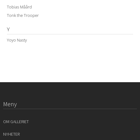
Tobias Måård
Tonk the Trooper
Y
Yoyo Nasty
Meny
OM GALLERIET
NYHETER