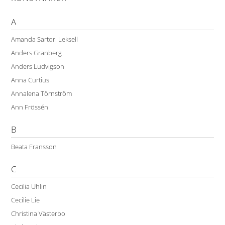
A
Amanda Sartori Leksell
Anders Granberg
Anders Ludvigson
Anna Curtius
Annalena Törnström
Ann Frössén
B
Beata Fransson
C
Cecilia Uhlin
Cecilie Lie
Christina Västerbo