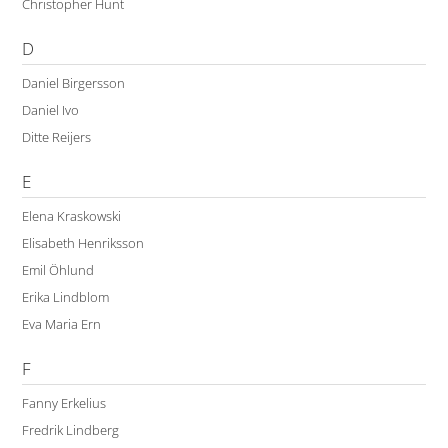
Christopher Hunt
D
Daniel Birgersson
Daniel Ivo
Ditte Reijers
E
Elena Kraskowski
Elisabeth Henriksson
Emil Öhlund
Erika Lindblom
Eva Maria Ern
F
Fanny Erkelius
Fredrik Lindberg