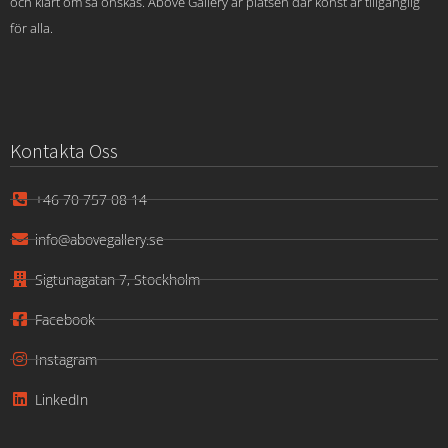
och klart om så önskas. Above Gallery är platsen där konst är tillgänglig
för alla.
Kontakta Oss
+46 70 757 08 14
info@abovegallery.se
Sigtunagatan 7, Stockholm
Facebook
Instagram
LinkedIn