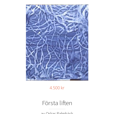
4.500
kr
Första liften
av Oskar Palmbäck