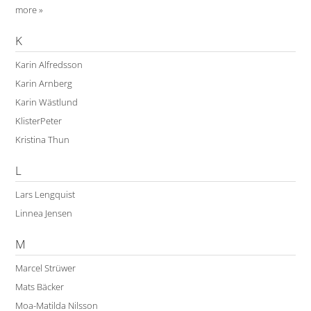
more »
K
Karin Alfredsson
Karin Arnberg
Karin Wästlund
KlisterPeter
Kristina Thun
L
Lars Lengquist
Linnea Jensen
M
Marcel Strüwer
Mats Bäcker
Moa-Matilda Nilsson