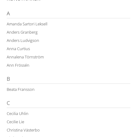
A
Amanda Sartori Leksell
Anders Granberg
Anders Ludvigson
Anna Curtius
Annalena Törnström
Ann Frössén
B
Beata Fransson
C
Cecilia Uhlin
Cecilie Lie
Christina Västerbo