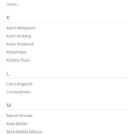
more »
K
Karin Alfredsson
Karin Arnberg
Karin Wästlund
KlisterPeter
Kristina Thun
L
Lars Lengquist
Linnea Jensen
M
Marcel Strüwer
Mats Bäcker
Moa-Matilda Nilsson