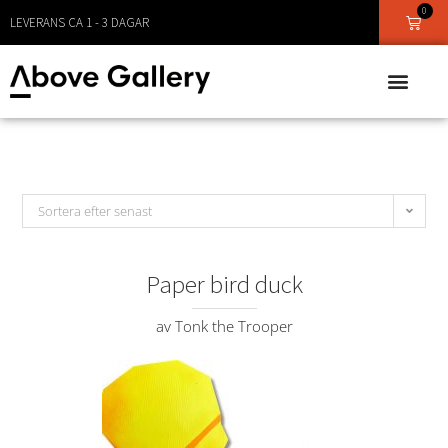
0
LEVERANS CA 1 - 3 DAGAR
Sortera efter senast
Paper bird duck
av Tonk the Trooper