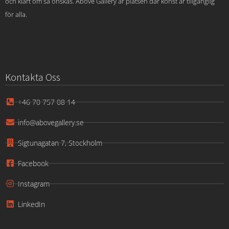
och klart om så önskas. Above Gallery är platsen där konst är tillgänglig
för alla.
Kontakta Oss
+46 70 757 08 14
info@abovegallery.se
Sigtunagatan 7, Stockholm
Facebook
Instagram
LinkedIn