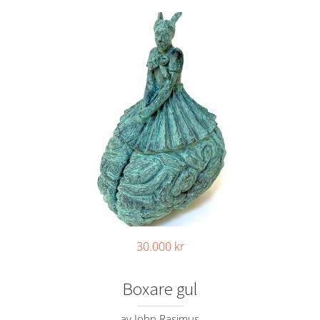
30.000
kr
Boxare gul
av John Rasimus