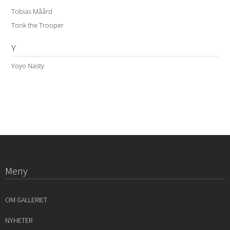
Tobias Måård
Tonk the Trooper
Y
Yoyo Nasty
Meny
OM GALLERIET
NYHETER