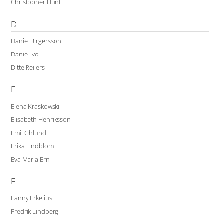
Christopher Hunt
D
Daniel Birgersson
Daniel Ivo
Ditte Reijers
E
Elena Kraskowski
Elisabeth Henriksson
Emil Öhlund
Erika Lindblom
Eva Maria Ern
F
Fanny Erkelius
Fredrik Lindberg