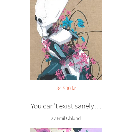
34.500
kr
You can’t exist sanely…
av Emil Öhlund