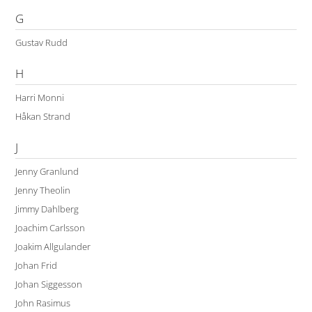
G
Gustav Rudd
H
Harri Monni
Håkan Strand
J
Jenny Granlund
Jenny Theolin
Jimmy Dahlberg
Joachim Carlsson
Joakim Allgulander
Johan Frid
Johan Siggesson
John Rasimus