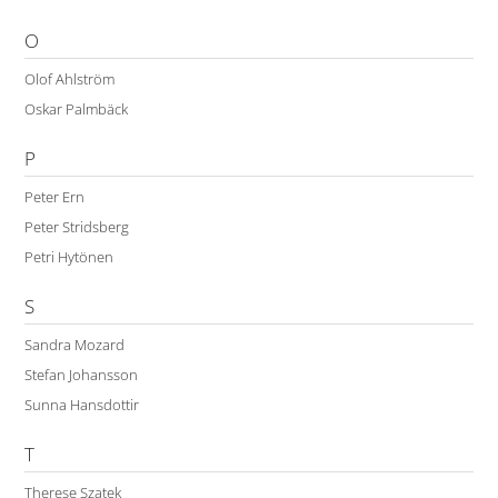
O
Olof Ahlström
Oskar Palmbäck
P
Peter Ern
Peter Stridsberg
Petri Hytönen
S
Sandra Mozard
Stefan Johansson
Sunna Hansdottir
T
Therese Szatek