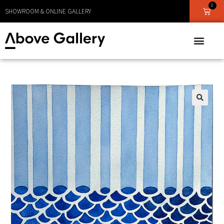
0
LEVERANS CA 1 - 3 DAGAR
SHOWROOM & ONLINE GALLERY
🔍