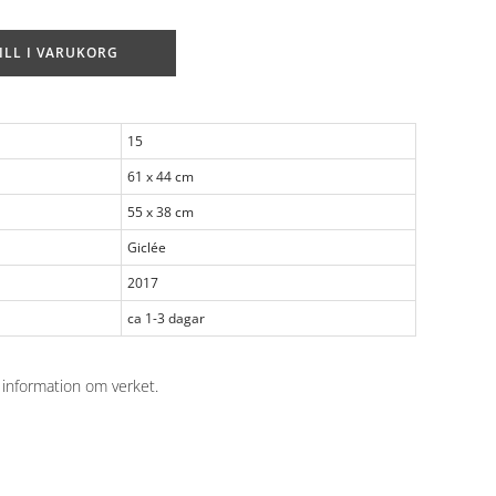
ILL I VARUKORG
15
61 x 44 cm
55 x 38 cm
Giclée
2017
ca 1-3 dagar
 information om verket
.