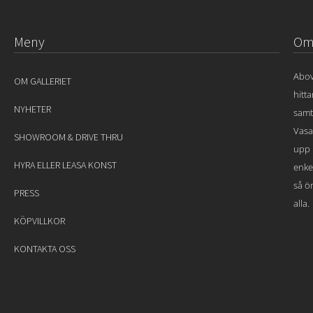
Meny
Om 
Abov
OM GALLERIET
hitt
NYHETER
samt
Vasa
SHOWROOM & DRIVE THRU
upp 
HYRA ELLER LEASA KONST
enke
så ön
PRESS
alla.
KÖPVILLKOR
KONTAKTA OSS