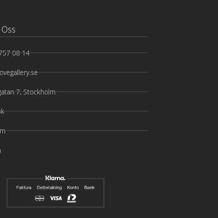
 Oss
757 08 14
ovegallery.se
gatan 7, Stockholm
ok
am
n