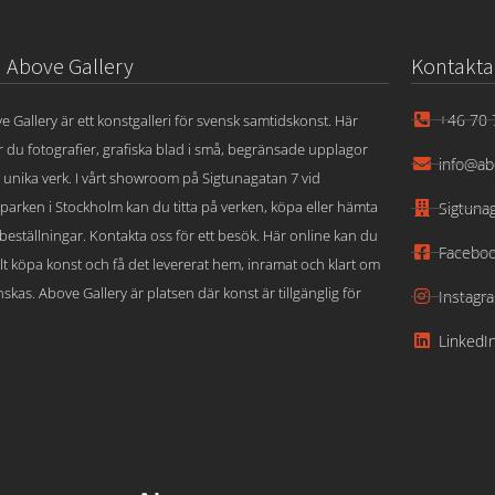
Above Gallery
Kontakta
+46 70 
e Gallery är ett konstgalleri för svensk samtidskonst. Här
ar du fotografier, grafiska blad i små, begränsade upplagor
info@ab
 unika verk. I vårt showroom på Sigtunagatan 7 vid
parken i Stockholm kan du titta på verken, köpa eller hämta
Sigtuna
beställningar. Kontakta oss för ett besök. Här online kan du
Facebo
lt köpa konst och få det levererat hem, inramat och klart om
skas. Above Gallery är platsen där konst är tillgänglig för
Instagr
LinkedI