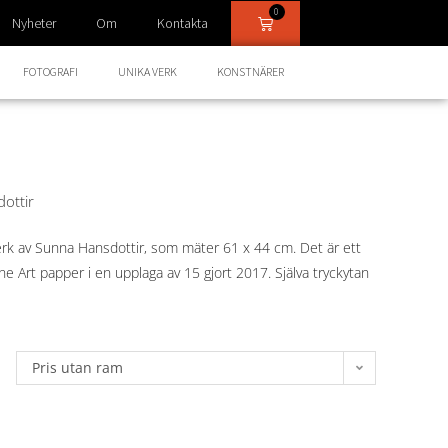
0
Nyheter
Om
Kontakta
FOTOGRAFI
UNIKA VERK
KONSTNÄRER
ottir
verk av Sunna Hansdottir, som mäter 61 x 44 cm. Det är ett
ne Art papper i en upplaga av 15 gjort 2017. Själva tryckytan
Pris utan ram