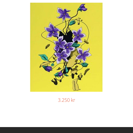
3.250
kr