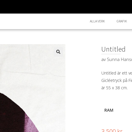
ALLA VERK
GRAFIK
Untitled
av
Sunna Hansd
🔍
Untitled är ett 
Gicléetryck på Fi
är 55 x 38 cm.
RAM
3.500
kr