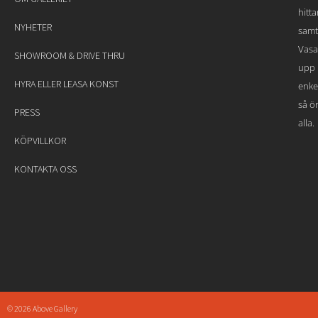
hitt
NYHETER
samt
Vasa
SHOWROOM & DRIVE THRU
upp 
HYRA ELLER LEASA KONST
enke
så ön
PRESS
alla.
KÖPVILLKOR
KONTAKTA OSS
© 2026 Above Gallery