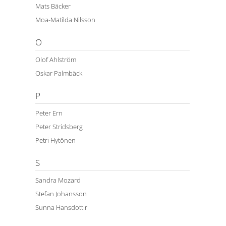
Mats Bäcker
Moa-Matilda Nilsson
O
Olof Ahlström
Oskar Palmbäck
P
Peter Ern
Peter Stridsberg
Petri Hytönen
S
Sandra Mozard
Stefan Johansson
Sunna Hansdottir