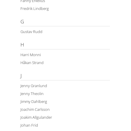
Fanny Erkelius
Fredrik Lindberg
G
Gustav Rudd
H
Harri Monni
Håkan Strand
J
Jenny Granlund
Jenny Theolin
Jimmy Dahlberg
Joachim Carlsson
Joakim Allgulander
Johan Frid