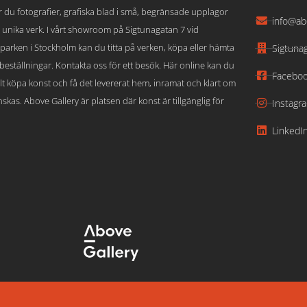
ar du fotografier, grafiska blad i små, begränsade upplagor
info@ab
 unika verk. I vårt showroom på Sigtunagatan 7 vid
parken i Stockholm kan du titta på verken, köpa eller hämta
Sigtuna
beställningar. Kontakta oss för ett besök. Här online kan du
Facebo
lt köpa konst och få det levererat hem, inramat och klart om
skas. Above Gallery är platsen där konst är tillgänglig för
Instagr
LinkedI