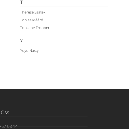
T
Therese Szatek
Tobias Måård
Tonk the Trooper
Y
Yoyo Nasty
 Oss
757 08 14