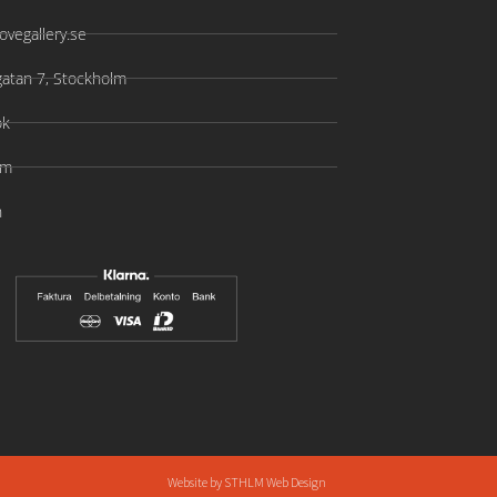
ovegallery.se
gatan 7, Stockholm
ok
am
n
Website by
STHLM Web Design