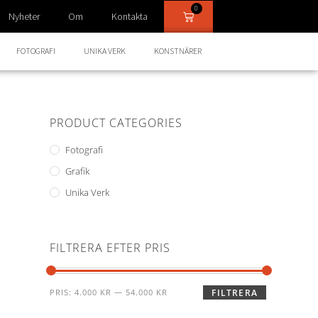
0
Nyheter
Om
Kontakta
FOTOGRAFI
UNIKA VERK
KONSTNÄRER
PRODUCT CATEGORIES
Fotografi
Grafik
Unika Verk
FILTRERA EFTER PRIS
PRIS:
4.000 KR
—
54.000 KR
FILTRERA