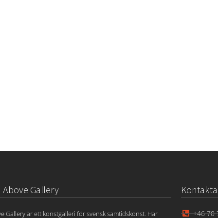
Above Gallery
Kontakta
+46 70 
e Gallery är ett konstgalleri för svensk samtidskonst. Här