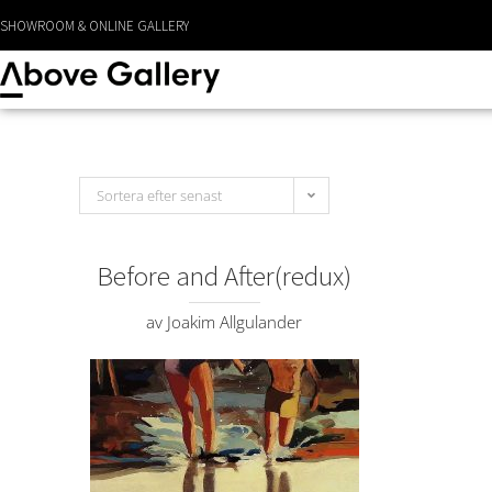
LEVERANS CA 1 - 3 DAGAR
SHOWROOM & ONLINE GALLERY
Sortera efter senast
Before and After(redux)
av Joakim Allgulander