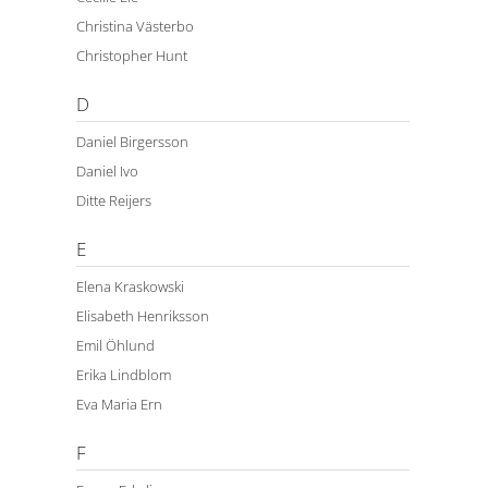
Christina Västerbo
Christopher Hunt
D
Daniel Birgersson
Daniel Ivo
Ditte Reijers
E
Elena Kraskowski
Elisabeth Henriksson
Emil Öhlund
Erika Lindblom
Eva Maria Ern
F