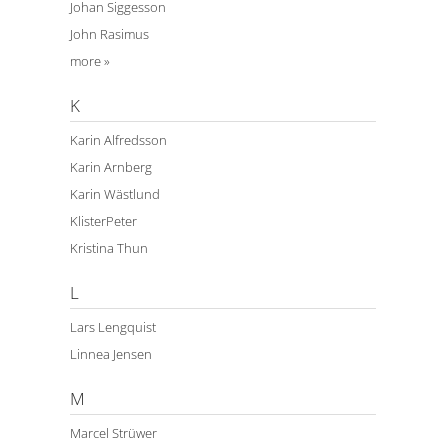
Johan Siggesson
John Rasimus
more »
K
Karin Alfredsson
Karin Arnberg
Karin Wästlund
KlisterPeter
Kristina Thun
L
Lars Lengquist
Linnea Jensen
M
Marcel Strüwer