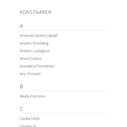
KONSTNÄRER
A
Amanda Sartori Leksell
Anders Granberg
Anders Ludvigson
Anna Curtius
Annalena Törnström
Ann Frössén
B
Beata Fransson
C
Cecilia Uhlin
Cecilie Lie