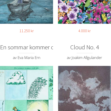
11.250
kr
4.000
kr
En sommar kommer och går
Cloud No. 4
av Eva Maria Ern
av Joakim Allgulander