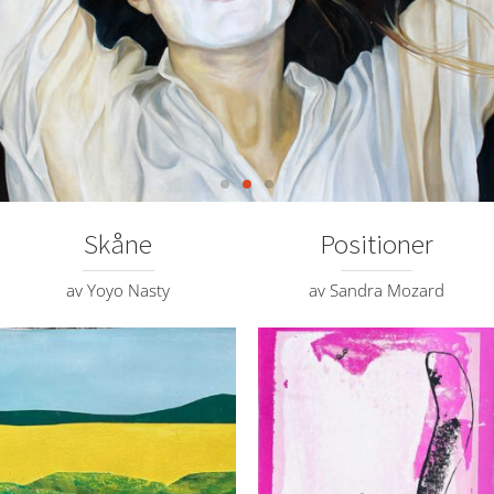
Skåne
Positioner
Besök här, hos er
eller i vårt
av Yoyo Nasty
av Sandra Mozard
showroom
Behöver ditt företag eller hotell köpa eller hyra
konst som stärker varumärket? Vi gör
regelbundet besök på plats runt om i landet,
bara fråga så berättar vi mer!