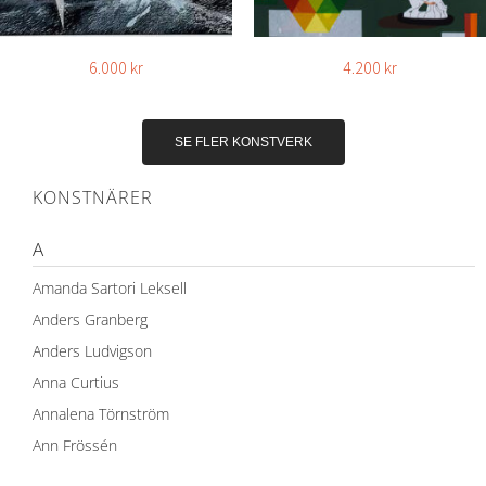
6.000
kr
4.200
kr
SE FLER KONSTVERK
KONSTNÄRER
A
Amanda Sartori Leksell
Anders Granberg
Anders Ludvigson
Anna Curtius
Annalena Törnström
Ann Frössén