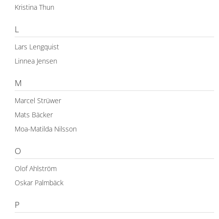
Kristina Thun
L
Lars Lengquist
Linnea Jensen
M
Marcel Strüwer
Mats Bäcker
Moa-Matilda Nilsson
O
Olof Ahlström
Oskar Palmbäck
P