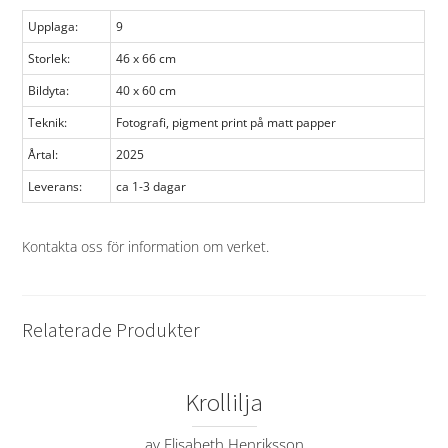
Upplaga:
9
Storlek:
46 x 66 cm
Bildyta:
40 x 60 cm
Teknik:
Fotografi, pigment print på matt papper
Årtal:
2025
Leverans:
ca 1-3 dagar
Kontakta oss för information om verket
.
Relaterade Produkter
Krollilja
av Elisabeth Henriksson