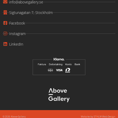
info@abovegallery.se
Sigtunagatan 7, Stockholm
Facebook
Instagram
LinkedIn
© 2026 Above Gallery
Website by
STHLM Web Design