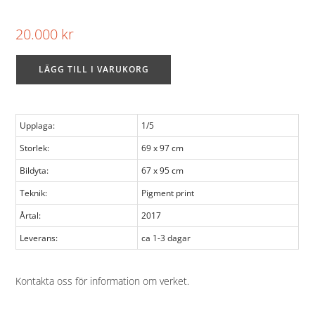
20.000
kr
LÄGG TILL I VARUKORG
Upplaga:
1/5
Storlek:
69 x 97 cm
Bildyta:
67 x 95 cm
Teknik:
Pigment print
Årtal:
2017
Leverans:
ca 1-3 dagar
Kontakta oss för information om verket
.