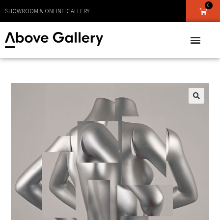
0
LEVERANS CA 1 - 3 DAGAR
SHOWROOM & ONLINE GALLERY
🔍