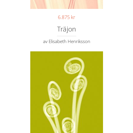
6.875
kr
Träjon
av Elisabeth Henriksson