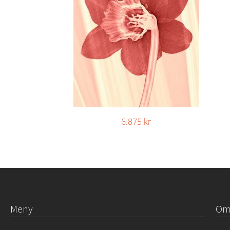
6.875
kr
Meny
Om 