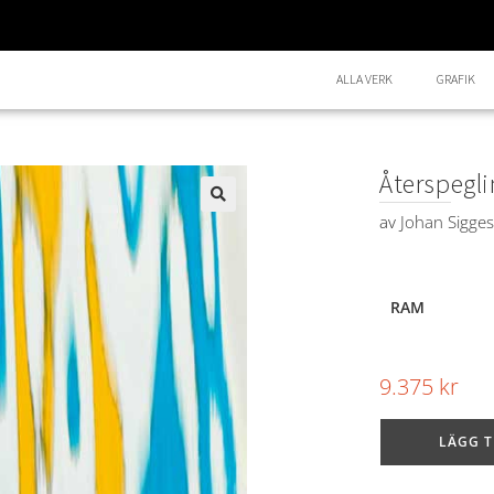
ALLA VERK
GRAFIK
Återspegli
av
Johan Sigge
🔍
RAM
9.375
kr
LÄGG T