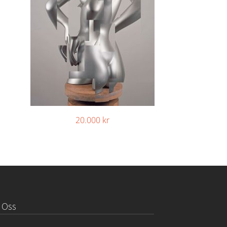
20.000
kr
 Oss