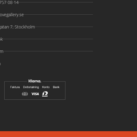
757 08 14
ovegallery.se
gatan 7, Stockholm
ok
am
n