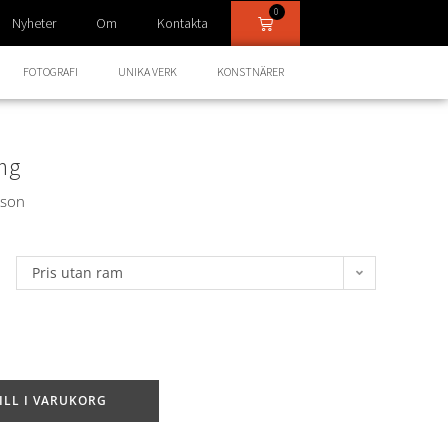
0
Nyheter
Om
Kontakta
FOTOGRAFI
UNIKA VERK
KONSTNÄRER
ng
sson
Pris utan ram
ILL I VARUKORG