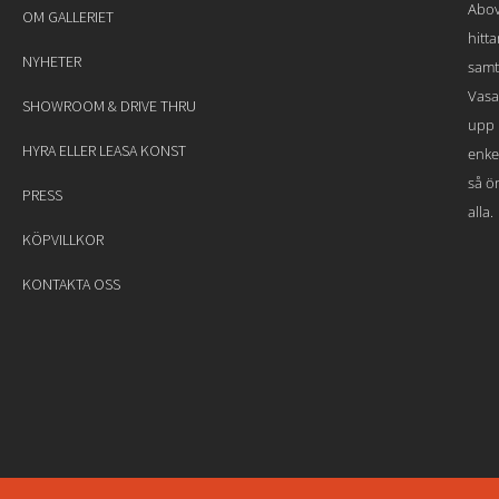
Abov
OM GALLERIET
hitt
NYHETER
samt
Vasa
SHOWROOM & DRIVE THRU
upp 
HYRA ELLER LEASA KONST
enke
så ön
PRESS
alla.
KÖPVILLKOR
KONTAKTA OSS