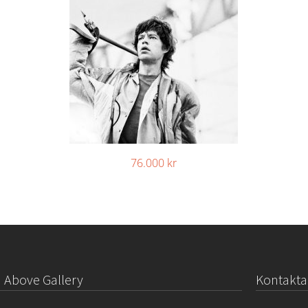
76.000
kr
Above Gallery
Kontakta