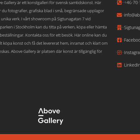
+46 70 
e Gallery är ett konstgalleri för svensk samtidskonst. Här
ar du fotografier, grafiska blad i små, begränsade upplagor
info@ab
 unika verk. I vårt showroom på Sigtunagatan 7 vid
parken i Stockholm kan du titta på verken, köpa eller hämta
Sigtuna
beställningar. Kontakta oss för ett besök. Här online kan du
Facebo
lt köpa konst och få det levererat hem, inramat och klart om
skas. Above Gallery är platsen där konst är tillgänglig för
Instagr
LinkedI