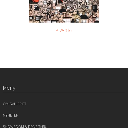
3.250
kr
Meny
OM GALLERIET
NYHETER
SHOWROOM & DRIVE THRU