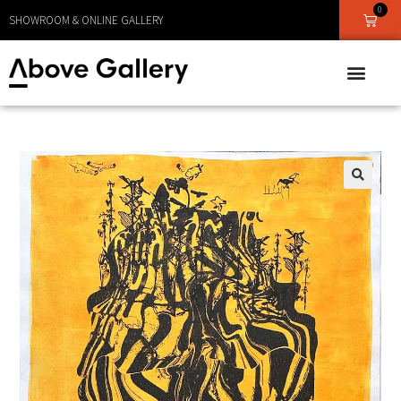
0
LEVERANS CA 1 - 3 DAGAR
SHOWROOM & ONLINE GALLERY
🔍