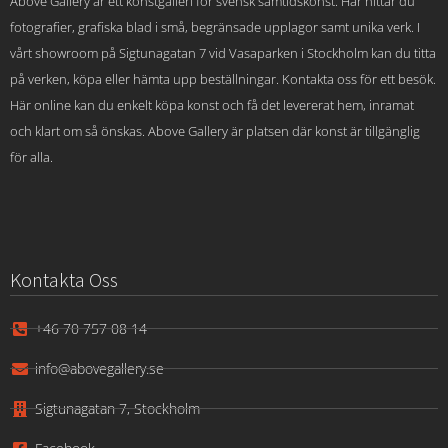
Above Gallery är ett konstgalleri för svensk samtidskonst. Här hittar du
fotografier, grafiska blad i små, begränsade upplagor samt unika verk. I
vårt showroom på Sigtunagatan 7 vid Vasaparken i Stockholm kan du titta
på verken, köpa eller hämta upp beställningar. Kontakta oss för ett besök.
Här online kan du enkelt köpa konst och få det levererat hem, inramat
och klart om så önskas. Above Gallery är platsen där konst är tillgänglig
för alla.
Kontakta Oss
+46 70 757 08 14
info@abovegallery.se
Sigtunagatan 7, Stockholm