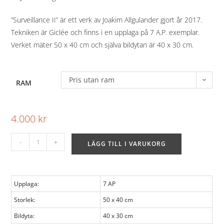
”Surveillance II” är ett verk av Joakim Allgulander gjort år 2017.
Tekniken är Giclée och finns i en upplaga på 7 A.P. exemplar.
Verket mäter 50 x 40 cm och själva bildytan är 40 x 30 cm.
Pris utan ram
RAM
4.000
kr
-
+
LÄGG TILL I VARUKORG
Upplaga:
7 AP
Storlek:
50 x 40 cm
Bildyta:
40 x 30 cm