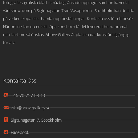
fotografier, grafiska blad i små, begränsade upplagor samt unika verk. I
vårt showroom på Sigtunagatan 7 vid Vasaparken i Stockholm kan du titta
på verken, köpa eller hämta upp beställningar. Kontakta oss för ett besök.
Här online kan du enkelt köpa konst och få det levererat hem, inramat
och klart om så önskas. Above Gallery är platsen där konst är tillgänglig
för alla.
Kontakta Oss
+46 70 757 08 14
info@abovegallery.se
Sigtunagatan 7, Stockholm
Facebook