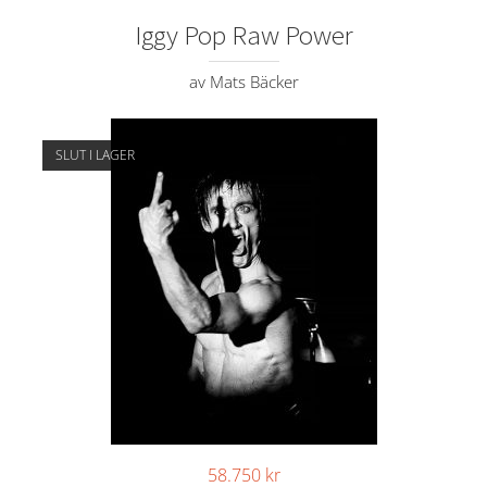
Iggy Pop Raw Power
av Mats Bäcker
SLUT I LAGER
58.750
kr