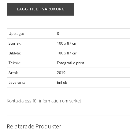
LÄGG TILL I VARUKORG
Upplaga:
8
Storlek:
100 x 87 cm
Bildyta:
100 x 87 cm
Teknik:
Fotografi c-print
Årtal:
2019
Leverans:
Enl ök
Kontakta oss för information om verket
.
Relaterade Produkter