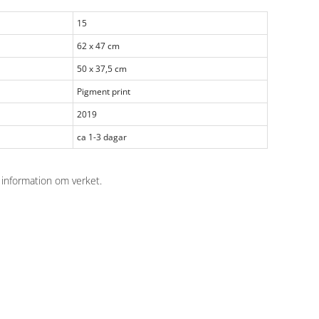
15
62 x 47 cm
50 x 37,5 cm
Pigment print
2019
ca 1-3 dagar
 information om verket
.