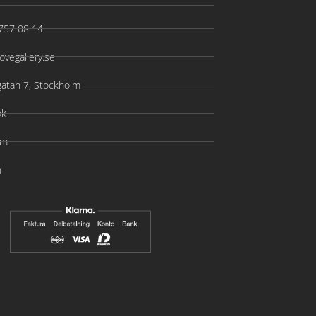
757 08 14
ovegallery.se
gatan 7, Stockholm
ok
am
n