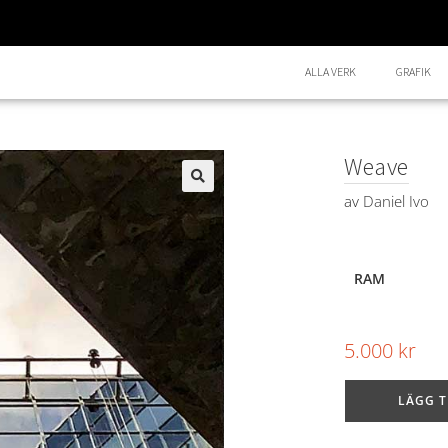
ALLA VERK
GRAFIK
Weave
av
Daniel Ivo
🔍
RAM
5.000
kr
LÄGG T