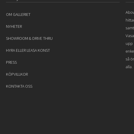
Abov
OM GALLERIET
hitt
NYHETER
samt
Vasa
SHOWROOM & DRIVE THRU
upp 
HYRA ELLER LEASA KONST
enke
så ön
PRESS
alla.
KÖPVILLKOR
KONTAKTA OSS