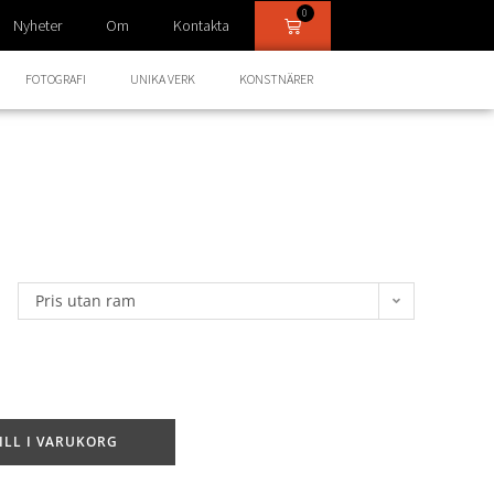
0
Nyheter
Om
Kontakta
FOTOGRAFI
UNIKA VERK
KONSTNÄRER
Pris utan ram
ILL I VARUKORG