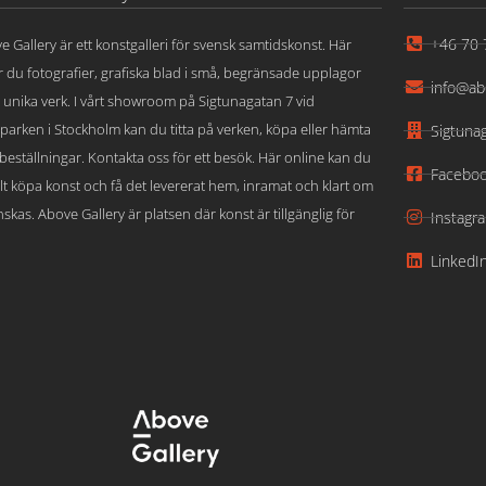
+46 70 
e Gallery är ett konstgalleri för svensk samtidskonst. Här
ar du fotografier, grafiska blad i små, begränsade upplagor
info@ab
 unika verk. I vårt showroom på Sigtunagatan 7 vid
parken i Stockholm kan du titta på verken, köpa eller hämta
Sigtuna
beställningar. Kontakta oss för ett besök. Här online kan du
Facebo
lt köpa konst och få det levererat hem, inramat och klart om
skas. Above Gallery är platsen där konst är tillgänglig för
Instagr
LinkedI