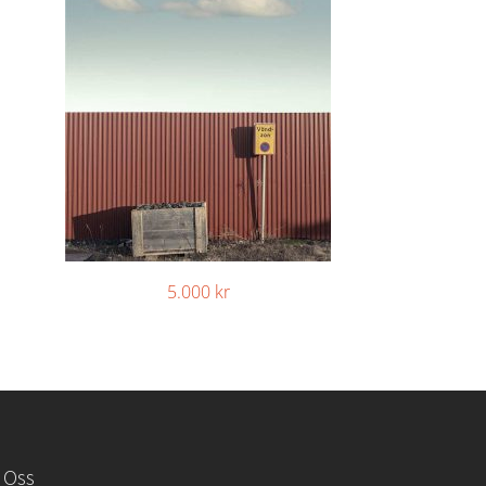
5.000
kr
 Oss