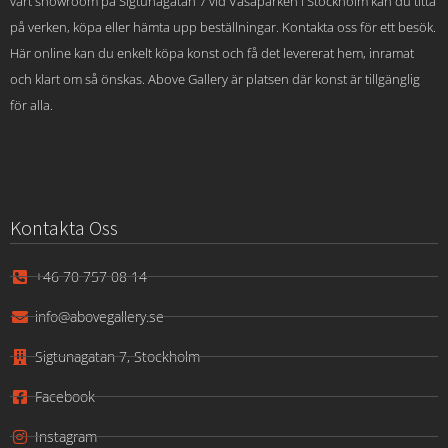
vårt showroom på Sigtunagatan 7 vid Vasaparken i Stockholm kan du titta
på verken, köpa eller hämta upp beställningar. Kontakta oss för ett besök.
Här online kan du enkelt köpa konst och få det levererat hem, inramat
och klart om så önskas. Above Gallery är platsen där konst är tillgänglig
för alla.
Kontakta Oss
+46 70 757 08 14
info@abovegallery.se
Sigtunagatan 7, Stockholm
Facebook
Instagram