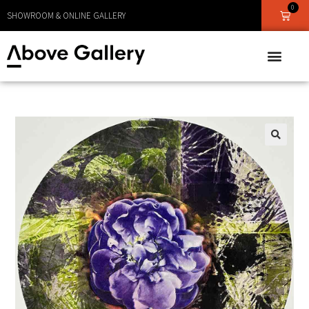
0
LEVERANS CA 1 - 3 DAGAR
SHOWROOM & ONLINE GALLERY
🔍