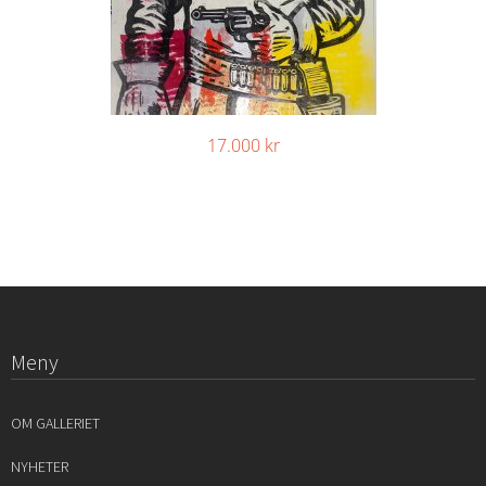
17.000
kr
Meny
OM GALLERIET
NYHETER