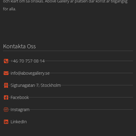
och klart om så önskas. Above Gallery är platsen där konst är tillgänglig
för alla.
Kontakta Oss
+46 70 757 08 14
info@abovegallery.se
Sigtunagatan 7, Stockholm
Facebook
Instagram
LinkedIn