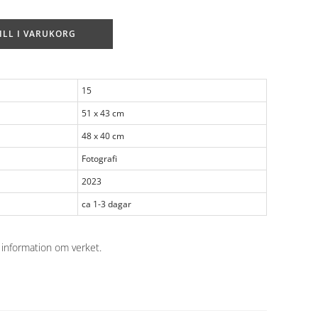
ILL I VARUKORG
15
51 x 43 cm
48 x 40 cm
Fotografi
2023
ca 1-3 dagar
 information om verket
.