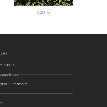
5.000
kr
 Oss
757 08 14
ovegallery.se
gatan 7, Stockholm
ok
am