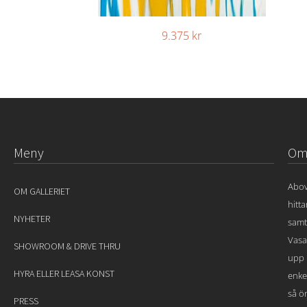
9.375
kr
Meny
Om 
Abov
OM GALLERIET
hitt
NYHETER
samt
Vasa
SHOWROOM & DRIVE THRU
upp 
HYRA ELLER LEASA KONST
enke
så ön
PRESS