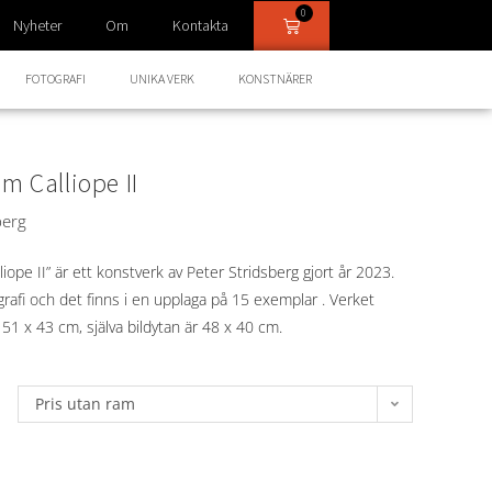
0
Nyheter
Om
Kontakta
FOTOGRAFI
UNIKA VERK
KONSTNÄRER
m Calliope II
berg
iope II” är ett konstverk av Peter Stridsberg gjort år 2023.
grafi och det finns i en upplaga på 15 exemplar . Verket
 51 x 43 cm, själva bildytan är 48 x 40 cm.
Pris utan ram