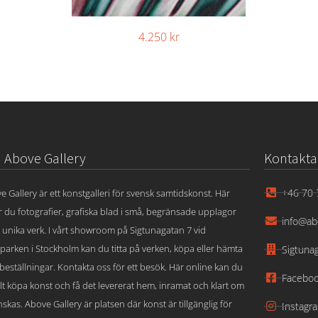
4.250
kr
Above Gallery
Kontakta
+46 70 
e Gallery är ett konstgalleri för svensk samtidskonst. Här
ar du fotografier, grafiska blad i små, begränsade upplagor
info@ab
 unika verk. I vårt showroom på Sigtunagatan 7 vid
parken i Stockholm kan du titta på verken, köpa eller hämta
Sigtuna
beställningar. Kontakta oss för ett besök. Här online kan du
Facebo
lt köpa konst och få det levererat hem, inramat och klart om
skas. Above Gallery är platsen där konst är tillgänglig för
Instagr