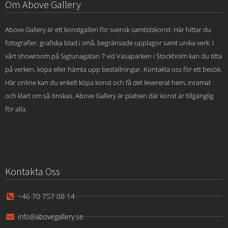
Om Above Gallery
Above Gallery är ett konstgalleri för svensk samtidskonst. Här hittar du
fotografier, grafiska blad i små, begränsade upplagor samt unika verk. I
vårt showroom på Sigtunagatan 7 vid Vasaparken i Stockholm kan du titta
på verken, köpa eller hämta upp beställningar. Kontakta oss för ett besök.
Här online kan du enkelt köpa konst och få det levererat hem, inramat
och klart om så önskas. Above Gallery är platsen där konst är tillgänglig
för alla.
Kontakta Oss
+46 70 757 08 14
info@abovegallery.se