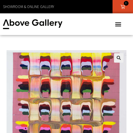
LEVERANS CA 1 - 3 DAGAR
0
SHOWROOM & ONLINE GALLERY
🔍