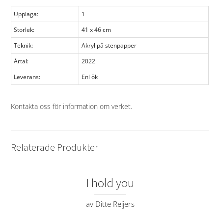
Upplaga:
1
Storlek:
41 x 46 cm
Teknik:
Akryl på stenpapper
Årtal:
2022
Leverans:
Enl ök
Kontakta oss för information om verket
.
Relaterade Produkter
I hold you
av Ditte Reijers