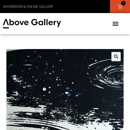
0
LEVERANS CA 1 - 3 DAGAR
SHOWROOM & ONLINE GALLERY
🔍