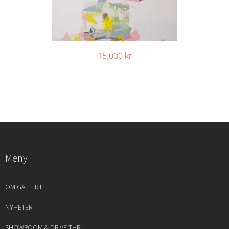
15.000
kr
Meny
OM GALLERIET
NYHETER
SHOWROOM & DRIVE THRU