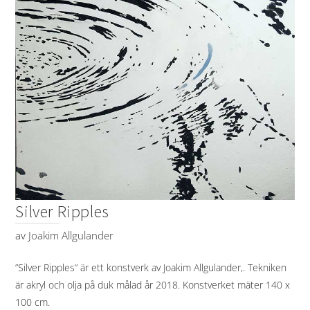
Silver Ripples
av
Joakim Allgulander
”Silver Ripples” är ett konstverk av Joakim Allgulander,. Tekniken
är akryl och olja på duk målad år 2018. Konstverket mäter 140 x
100 cm.