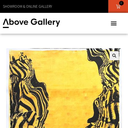
0
LEVERANS CA 1 - 3 DAGAR
SHOWROOM & ONLINE GALLERY
🔍