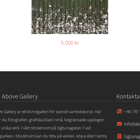
5.000
kr
Above Gallery
Kontakta
+46 70 
e Gallery är ett konstgalleri för svensk samtidskonst. Här
ar du fotografier, grafiska blad i små, begränsade upplagor
info@ab
 unika verk. I vårt showroom på Sigtunagatan 7 vid
parken i Stockholm kan du titta på verken, köpa eller hämta
Sigtuna