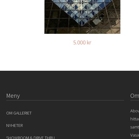
5.000
kr
Meny
Om 
Abov
OM GALLERIET
hitt
NYHETER
samt
Vasa
SHOWROOM & DRIVE THRU