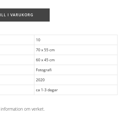
ILL I VARUKORG
10
70 x 55 cm
60 x 45 cm
Fotografi
2020
ca 1-3 dagar
 information om verket
.