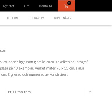
0
Nyheter
Om
Kontakta
FOTOGRAFI
UNIKA VERK
KONSTNÄRER
sson
erk av Johan Siggesson gjort år 2020. Tekniken är Fotografi
pplaga på 10 exemplar. Verket mäter 70 x 55 cm, själva
5 cm. Signerad och numrerad av konstnären.
Pris utan ram