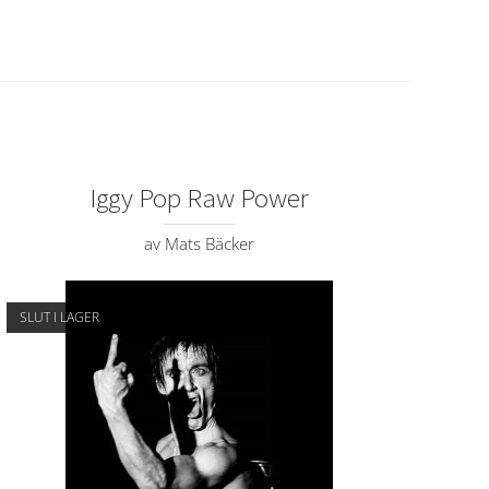
Iggy Pop Raw Power
av Mats Bäcker
SLUT I LAGER