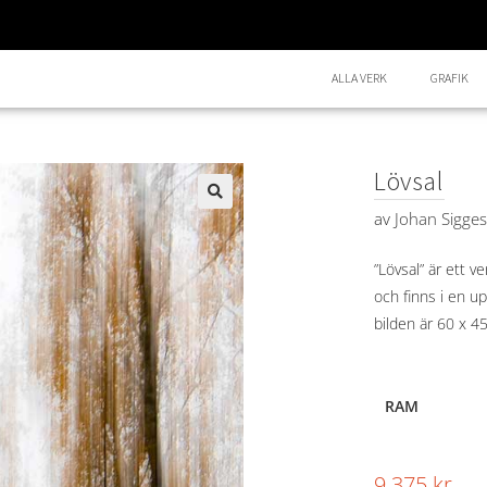
ALLA VERK
GRAFIK
Lövsal
av
Johan Sigge
🔍
”Lövsal” är ett v
och finns i en u
bilden är 60 x 4
RAM
9.375
kr