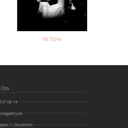
58.750
kr
 Oss
757 08 14
ovegallery.se
gatan 7, Stockholm