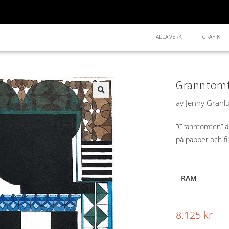
ALLA VERK
GRAFIK
Granntom
av
Jenny Granl
🔍
”Granntomten” är
på papper och fi
RAM
8.125
kr