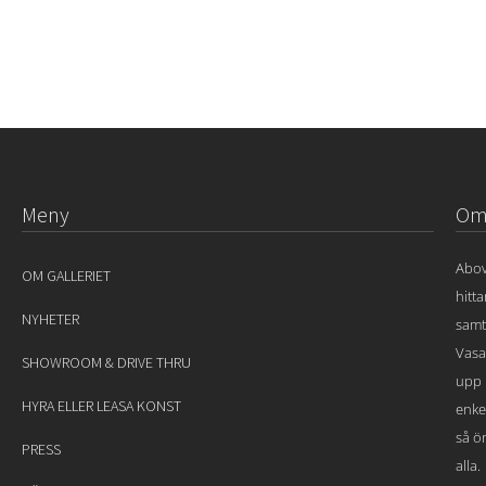
Meny
Om 
Abov
OM GALLERIET
hitt
NYHETER
samt
Vasa
SHOWROOM & DRIVE THRU
upp 
HYRA ELLER LEASA KONST
enke
så ön
PRESS
alla.