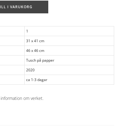
ILL I VARUKORG
1
31 x 41 cm
46 x 46 cm
Tusch på papper
2020
ca 1-3 dagar
 information om verket
.