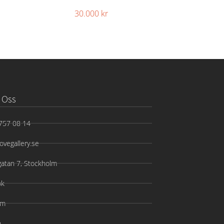
30.000
kr
 Oss
757 08 14
ovegallery.se
gatan 7, Stockholm
ok
am
n