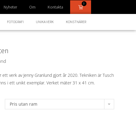
0
Nyheter
Om
Kontakta
FOTOGRAFI
UNIKA VERK
KONSTNÄRER
ten
und
 ett verk av Jenny Granlund gjort år 2020. Tekniken är Tusch
nns i ett unikt exemplar. Verket mäter 31 x 41 cm.
Pris utan ram