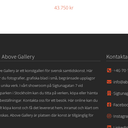
43.750
kr
Above Gallery
Kontakta
+46 70 
e Gallery är ett konstgalleri för svensk samtidskonst. Här
ar du fotografier, grafiska blad i små, begränsade upplagor
info@ab
 unika verk. I vårt showroom på Sigtunagatan 7 vid
parken i Stockholm kan du titta på verken, köpa eller hämta
Sigtuna
beställningar. Kontakta oss för ett besök. Här online kan du
Facebo
lt köpa konst och få det levererat hem, inramat och klart om
skas. Above Gallery är platsen där konst är tillgänglig för
Instagr
LinkedI