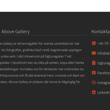
Above Gallery
Kontakta
+46 70 
e Gallery är ett konstgalleri för svensk samtidskonst. Här
ar du fotografier, grafiska blad i små, begränsade upplagor
info@ab
 unika verk. I vårt showroom på Sigtunagatan 7 vid
parken i Stockholm kan du titta på verken, köpa eller hämta
Sigtuna
beställningar. Kontakta oss för ett besök. Här online kan du
Facebo
lt köpa konst och få det levererat hem, inramat och klart om
skas. Above Gallery är platsen där konst är tillgänglig för
Instagr
LinkedI