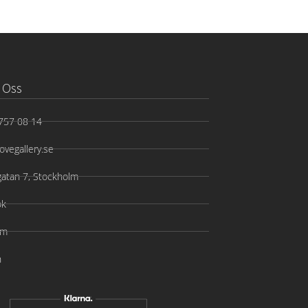
 Oss
757 08 14
ovegallery.se
gatan 7, Stockholm
ok
am
n