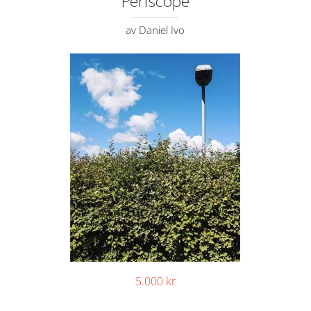
Periscope
av Daniel Ivo
5.000
kr