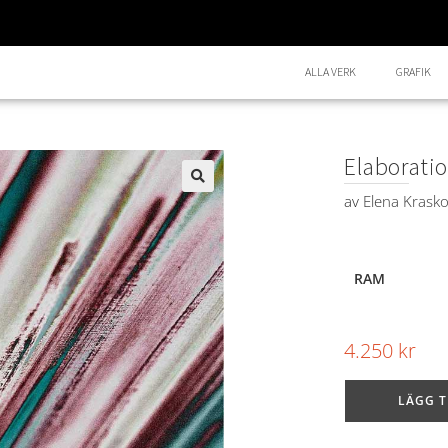
ALLA VERK
GRAFIK
Elaborati
av
Elena Krask
🔍
RAM
4.250
kr
LÄGG T