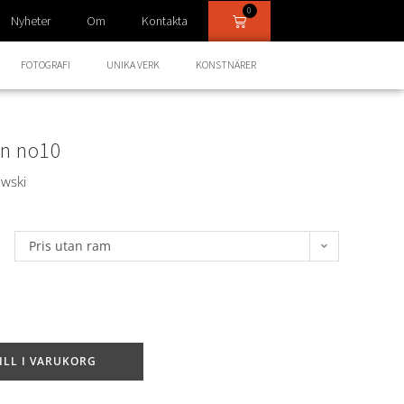
0
Nyheter
Om
Kontakta
FOTOGRAFI
UNIKA VERK
KONSTNÄRER
on no10
owski
Pris utan ram
ILL I VARUKORG