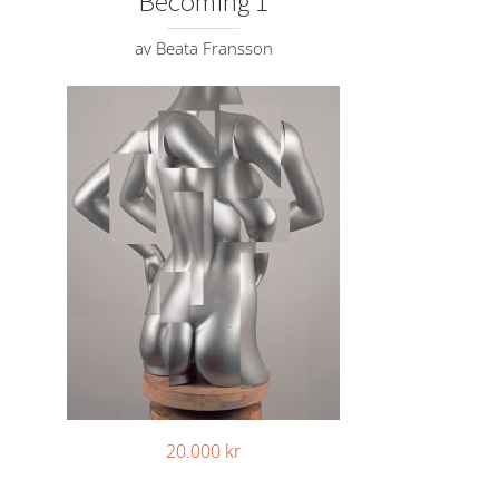
Becoming 1
av Beata Fransson
20.000
kr