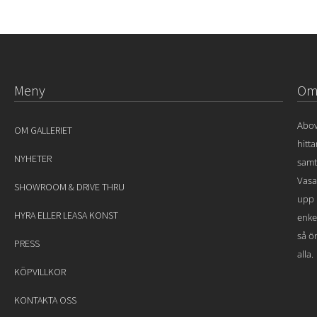
Meny
Om 
Abov
OM GALLERIET
hitt
NYHETER
samt
Vasa
SHOWROOM & DRIVE THRU
upp 
HYRA ELLER LEASA KONST
enke
så ön
PRESS
alla.
KÖPVILLKOR
KONTAKTA OSS