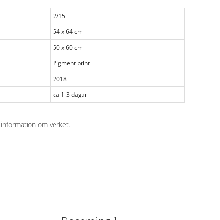
2/15
54 x 64 cm
50 x 60 cm
Pigment print
2018
ca 1-3 dagar
 information om verket
.