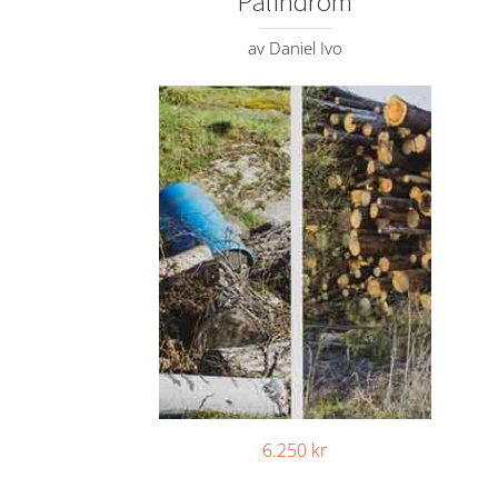
Palindrom
av Daniel Ivo
6.250
kr