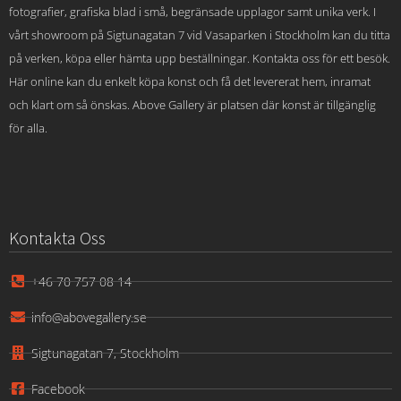
fotografier, grafiska blad i små, begränsade upplagor samt unika verk. I
vårt showroom på Sigtunagatan 7 vid Vasaparken i Stockholm kan du titta
på verken, köpa eller hämta upp beställningar. Kontakta oss för ett besök.
Här online kan du enkelt köpa konst och få det levererat hem, inramat
och klart om så önskas. Above Gallery är platsen där konst är tillgänglig
för alla.
Kontakta Oss
+46 70 757 08 14
info@abovegallery.se
Sigtunagatan 7, Stockholm
Facebook