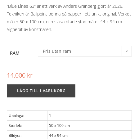
”Blue Lines 63” är ett verk av Anders Granberg gjort år 2026.
Tekniken är Ballpoint penna på papper i ett unikt original. Verket
mäter 50 x 100 cm, och själva ritade ytan mäter 44 x 94 cm.
Signerat av konstnären.
Pris utan ram
RAM
14.000
kr
LÄGG TILL I VARUKORG
Upplaga:
1
Storlek:
50 x 100 cm
Bildyta:
44 x 94 cm