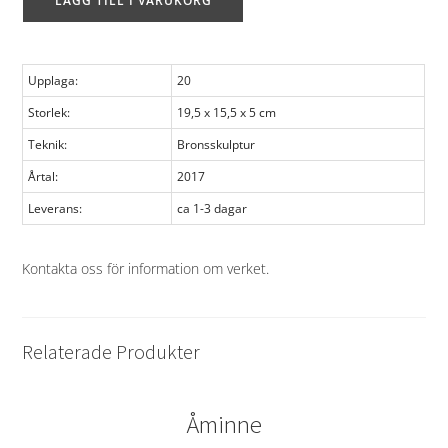
LÄGG TILL I VARUKORG
Upplaga:
20
Storlek:
19,5 x 15,5 x 5 cm
Teknik:
Bronsskulptur
Årtal:
2017
Leverans:
ca 1-3 dagar
Kontakta oss för information om verket
.
Relaterade Produkter
Åminne