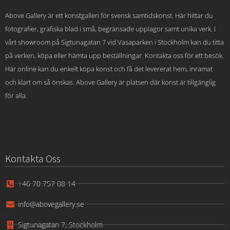
Above Gallery är ett konstgalleri för svensk samtidskonst. Här hittar du
fotografier, grafiska blad i små, begränsade upplagor samt unika verk. I
vårt showroom på Sigtunagatan 7 vid Vasaparken i Stockholm kan du titta
på verken, köpa eller hämta upp beställningar. Kontakta oss för ett besök.
Här online kan du enkelt köpa konst och få det levererat hem, inramat
och klart om så önskas. Above Gallery är platsen där konst är tillgänglig
för alla.
Kontakta Oss
+46 70 757 08 14
info@abovegallery.se
Sigtunagatan 7, Stockholm