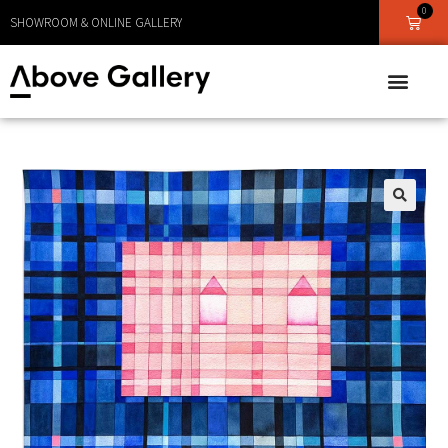
0
LEVERANS CA 1 - 3 DAGAR
SHOWROOM & ONLINE GALLERY
🔍