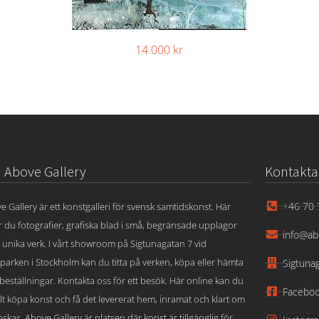
14.000
kr
Above Gallery
Kontakta
+46 70 
e Gallery är ett konstgalleri för svensk samtidskonst. Här
ar du fotografier, grafiska blad i små, begränsade upplagor
info@ab
 unika verk. I vårt showroom på Sigtunagatan 7 vid
parken i Stockholm kan du titta på verken, köpa eller hämta
Sigtuna
beställningar. Kontakta oss för ett besök. Här online kan du
Facebo
lt köpa konst och få det levererat hem, inramat och klart om
skas. Above Gallery är platsen där konst är tillgänglig för