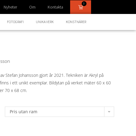
0
Nyheter
Om
Kontakta
FOTOGRAFI
UNIKA VERK
KONSTNÄRER
nsson
k av Stefan Johansson gjort år 2021. Tekniken är Akryl på
inns i ett unikt exemplar. Bildytan på verket mäter 60 x 60
er 70 x 68 cm.
Pris utan ram