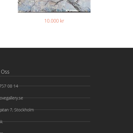
10.000
kr
 Oss
757 08 14
ovegallery.se
gatan 7, Stockholm
ok