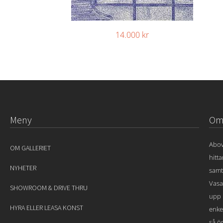
14.000
kr
Meny
Om 
Abov
OM GALLERIET
hitt
NYHETER
samt
Vasa
SHOWROOM & DRIVE THRU
upp 
HYRA ELLER LEASA KONST
enke
så ön