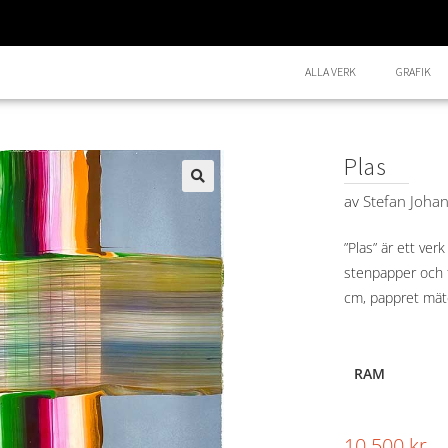
ALLA VERK
GRAFIK
Plas
av
Stefan Joha
🔍
”Plas” är ett ver
stenpapper och f
cm, pappret mät
RAM
10.500
kr