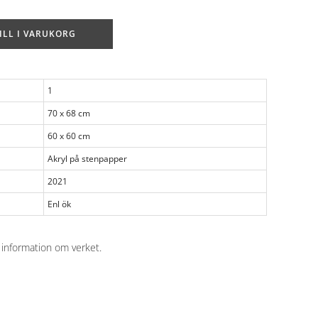
ILL I VARUKORG
1
70 x 68 cm
60 x 60 cm
Akryl på stenpapper
2021
Enl ök
 information om verket
.