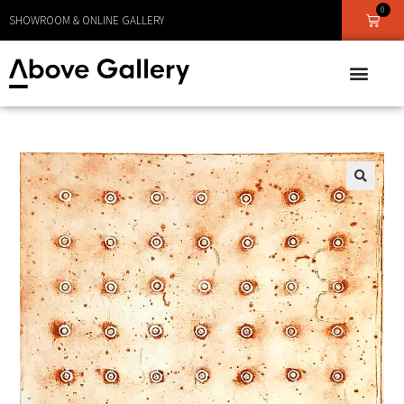
0
LEVERANS CA 1 - 3 DAGAR
SHOWROOM & ONLINE GALLERY
🔍