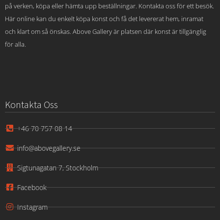
på verken, köpa eller hämta upp beställningar. Kontakta oss för ett besök.
Här online kan du enkelt köpa konst och få det levererat hem, inramat
och klart om så önskas. Above Gallery är platsen där konst är tillgänglig
för alla.
Kontakta Oss
+46 70 757 08 14
info@abovegallery.se
Sigtunagatan 7, Stockholm
Facebook
Instagram