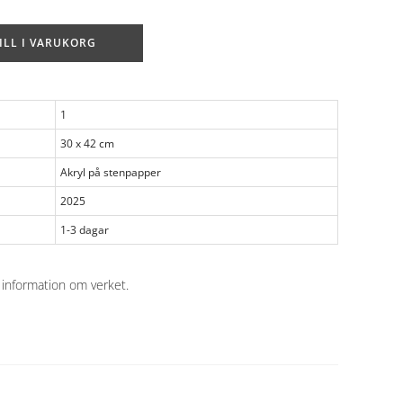
ILL I VARUKORG
1
30 x 42 cm
Akryl på stenpapper
2025
1-3 dagar
 information om verket
.