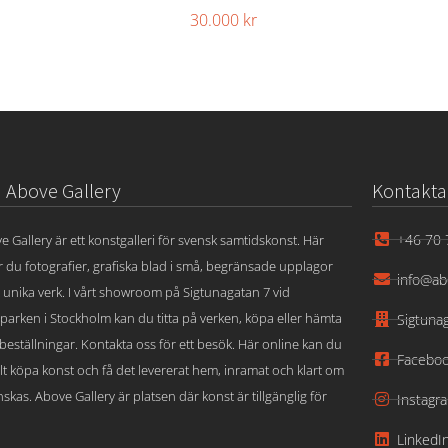
30.000
kr
Above Gallery
Kontakta
+46 70 
e Gallery är ett konstgalleri för svensk samtidskonst. Här
ar du fotografier, grafiska blad i små, begränsade upplagor
info@ab
 unika verk. I vårt showroom på Sigtunagatan 7 vid
parken i Stockholm kan du titta på verken, köpa eller hämta
Sigtuna
beställningar. Kontakta oss för ett besök. Här online kan du
Facebo
lt köpa konst och få det levererat hem, inramat och klart om
skas. Above Gallery är platsen där konst är tillgänglig för
Instagr
LinkedI