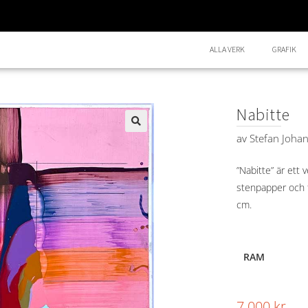
ALLA VERK
GRAFIK
Nabitte
av
Stefan Joha
🔍
”Nabitte” är ett 
stenpapper och f
cm.
RAM
7.000
kr