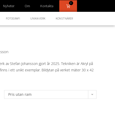
0
Nyheter
Om
Kontakta
FOTOGRAFI
UNIKA VERK
KONSTNÄRER
nsson
verk av Stefan Johansson gjort år 2025. Tekniken är Akryl på
inns i ett unikt exemplar. Bildytan på verket mäter 30 x 42
Pris utan ram