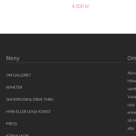
4.000
kr
Meny
Om 
Abov
OM GALLERIET
hitt
NYHETER
samt
Vasa
SHOWROOM & DRIVE THRU
upp 
HYRA ELLER LEASA KONST
enke
så ön
PRESS
alla.
KÖPVILLKOR