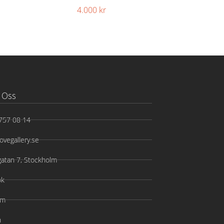
4.000
kr
 Oss
757 08 14
ovegallery.se
gatan 7, Stockholm
ok
am
n