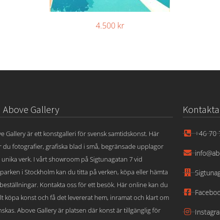
4.500
kr
Above Gallery
Kontakta
+46 70 
e Gallery är ett konstgalleri för svensk samtidskonst. Här
ar du fotografier, grafiska blad i små, begränsade upplagor
info@ab
 unika verk. I vårt showroom på Sigtunagatan 7 vid
parken i Stockholm kan du titta på verken, köpa eller hämta
Sigtuna
beställningar. Kontakta oss för ett besök. Här online kan du
Facebo
lt köpa konst och få det levererat hem, inramat och klart om
skas. Above Gallery är platsen där konst är tillgänglig för
Instagr