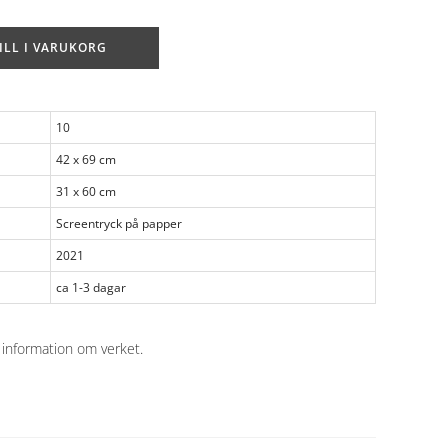
ILL I VARUKORG
10
42 x 69 cm
31 x 60 cm
Screentryck på papper
2021
ca 1-3 dagar
 information om verket
.