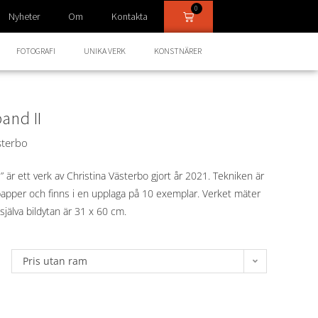
0
Nyheter
Om
Kontakta
FOTOGRAFI
UNIKA VERK
KONSTNÄRER
and II
sterbo
 är ett verk av Christina Västerbo gjort år 2021. Tekniken är
apper och finns i en upplaga på 10 exemplar. Verket mäter
själva bildytan är 31 x 60 cm.
Pris utan ram