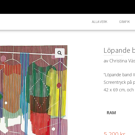
ALLA VERK
GRAFIK
Löpande b
av
Christina Vä
🔍
”Löpande band II”
Screentryck på p
42 x 69 cm, och 
RAM
5.200
kr