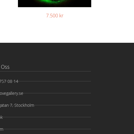
7.500
kr
 Oss
757 08 14
ovegallery.se
gatan 7, Stockholm
ok
am