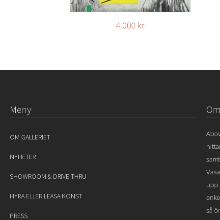
4.000
kr
Meny
Om 
Abov
OM GALLERIET
hitt
NYHETER
samt
Vasa
SHOWROOM & DRIVE THRU
upp 
HYRA ELLER LEASA KONST
enke
så ön
PRESS