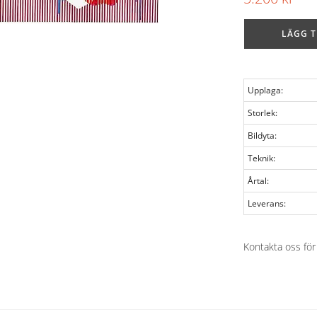
LÄGG T
Upplaga:
Storlek:
Bildyta:
Teknik:
Årtal:
Leverans:
Kontakta oss för