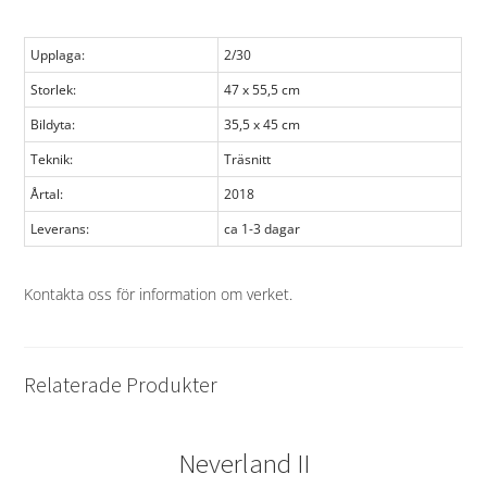
Upplaga:
2/30
Storlek:
47 x 55,5 cm
Bildyta:
35,5 x 45 cm
Teknik:
Träsnitt
Årtal:
2018
Leverans:
ca 1-3 dagar
Kontakta oss för information om verket
.
Relaterade Produkter
Neverland II