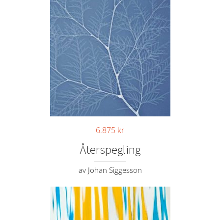
6.875
kr
Återspegling
av Johan Siggesson