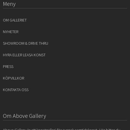
Meny
OM GALLERIET
NYHETER
SHOWROOM & DRIVE THRU
HYRA ELLER LEASA KONST
PRESS
KÖPVILLKOR
KONTAKTA OSS
Om Above Gallery
Above Gallery är ett konstgalleri för svensk samtidskonst. Här hittar du