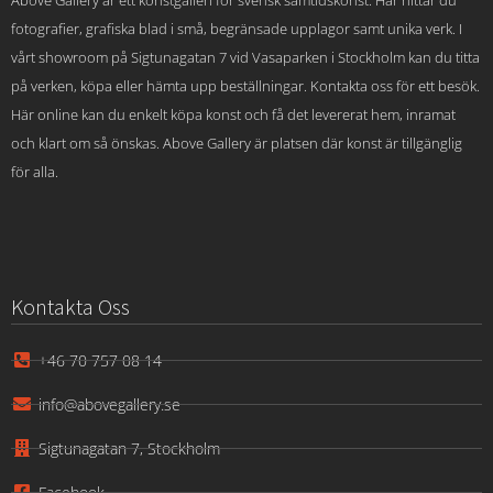
fotografier, grafiska blad i små, begränsade upplagor samt unika verk. I
vårt showroom på Sigtunagatan 7 vid Vasaparken i Stockholm kan du titta
på verken, köpa eller hämta upp beställningar. Kontakta oss för ett besök.
Här online kan du enkelt köpa konst och få det levererat hem, inramat
och klart om så önskas. Above Gallery är platsen där konst är tillgänglig
för alla.
Kontakta Oss
+46 70 757 08 14
info@abovegallery.se
Sigtunagatan 7, Stockholm
Facebook