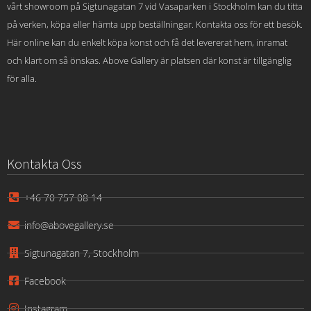
vårt showroom på Sigtunagatan 7 vid Vasaparken i Stockholm kan du titta
på verken, köpa eller hämta upp beställningar. Kontakta oss för ett besök.
Här online kan du enkelt köpa konst och få det levererat hem, inramat
och klart om så önskas. Above Gallery är platsen där konst är tillgänglig
för alla.
Kontakta Oss
+46 70 757 08 14
info@abovegallery.se
Sigtunagatan 7, Stockholm
Facebook
Instagram