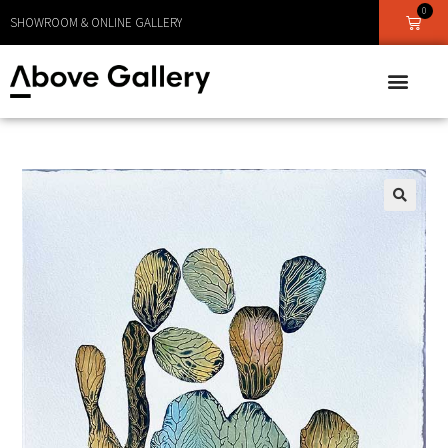
0
LEVERANS CA 1 - 3 DAGAR
SHOWROOM & ONLINE GALLERY
🔍