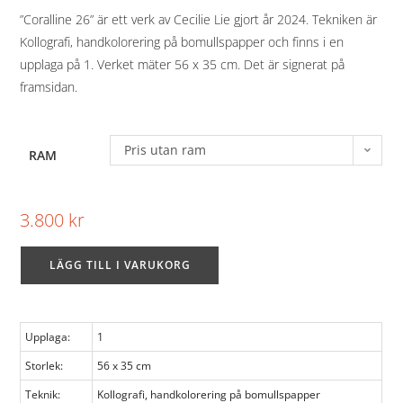
”Coralline 26” är ett verk av Cecilie Lie gjort år 2024. Tekniken är
Kollografi, handkolorering på bomullspapper och finns i en
upplaga på 1. Verket mäter 56 x 35 cm. Det är signerat på
framsidan.
Pris utan ram
RAM
3.800
kr
LÄGG TILL I VARUKORG
Upplaga:
1
Storlek:
56 x 35 cm
Teknik:
Kollografi, handkolorering på bomullspapper