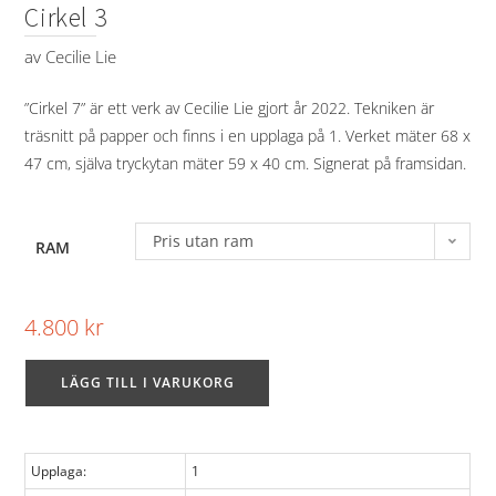
Cirkel 3
av
Cecilie Lie
”Cirkel 7” är ett verk av Cecilie Lie gjort år 2022. Tekniken är
träsnitt på papper och finns i en upplaga på 1. Verket mäter 68 x
47 cm, själva tryckytan mäter 59 x 40 cm. Signerat på framsidan.
Pris utan ram
RAM
4.800
kr
LÄGG TILL I VARUKORG
Upplaga:
1