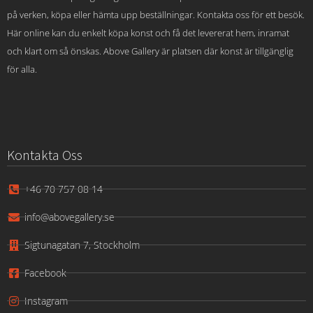
på verken, köpa eller hämta upp beställningar. Kontakta oss för ett besök.
Här online kan du enkelt köpa konst och få det levererat hem, inramat
och klart om så önskas. Above Gallery är platsen där konst är tillgänglig
för alla.
Kontakta Oss
+46 70 757 08 14
info@abovegallery.se
Sigtunagatan 7, Stockholm
Facebook
Instagram