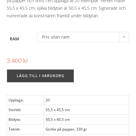
på papper och finns i en upplaga av 20 exemplar. Verket mäter
55,5 x 45,5 cm, själva bildytan är 50,5 x 45,5 cm. Signerade och
numrerade av konstnären framtill under bildytan.
Pris utan ram
RAM
3.400
kr
LÄGG TILL I VARUKORG
Upplaga:
20
Storlek:
55,5 x 45,5 cm
Bildyta:
50,5 x 40,5 cm
Teknik:
Giclée på papper, 330 gr