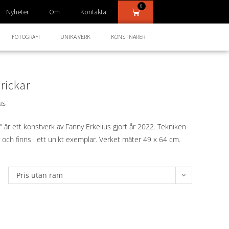
0
Nyheter
Om
Kontakta
FOTOGRAFI
UNIKA VERK
KONSTNÄRER
rickar
us
” är ett konstverk av Fanny Erkelius gjort år 2022. Tekniken
r och finns i ett unikt exemplar. Verket mäter 49 x 64 cm.
Pris utan ram