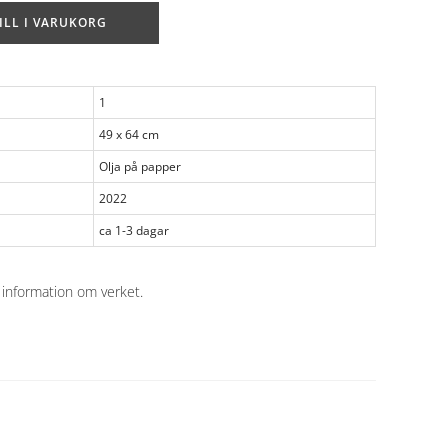
ILL I VARUKORG
1
49 x 64 cm
Olja på papper
2022
ca 1-3 dagar
 information om verket
.