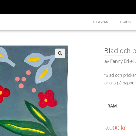
ALLA VERK
GRAFIK
Blad och p
av
Fanny Erkeli
🔍
”Blad och prickar
är olja på pappe
RAM
9.000
kr