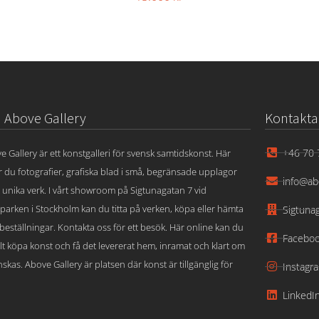
Above Gallery
Kontakta
+46 70 
e Gallery är ett konstgalleri för svensk samtidskonst. Här
ar du fotografier, grafiska blad i små, begränsade upplagor
info@ab
 unika verk. I vårt showroom på Sigtunagatan 7 vid
parken i Stockholm kan du titta på verken, köpa eller hämta
Sigtuna
beställningar. Kontakta oss för ett besök. Här online kan du
Facebo
lt köpa konst och få det levererat hem, inramat och klart om
skas. Above Gallery är platsen där konst är tillgänglig för
Instagr
LinkedI