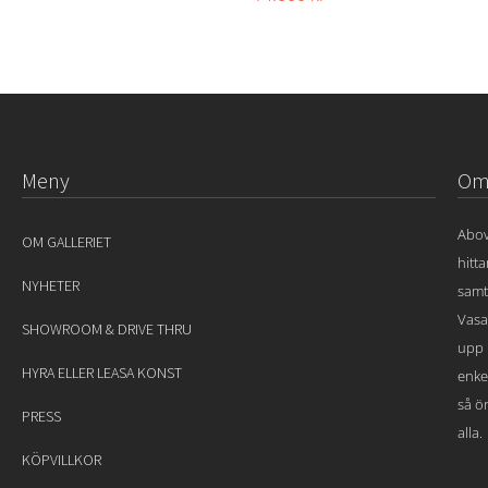
Meny
Om 
Abov
OM GALLERIET
hitt
NYHETER
samt
Vasa
SHOWROOM & DRIVE THRU
upp 
HYRA ELLER LEASA KONST
enke
så ön
PRESS
alla.
KÖPVILLKOR