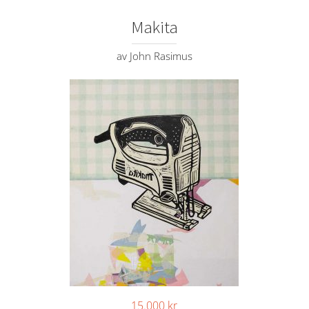
Makita
av John Rasimus
15.000
kr