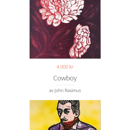
4.000
kr
Cowboy
av John Rasimus