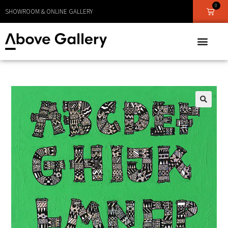
0
LEVERANS CA 1 - 3 DAGAR
SHOWROOM & ONLINE GALLERY
🔍