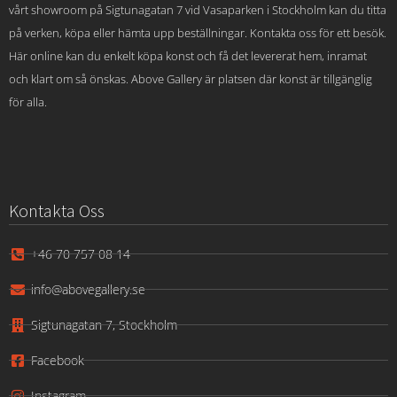
vårt showroom på Sigtunagatan 7 vid Vasaparken i Stockholm kan du titta
på verken, köpa eller hämta upp beställningar. Kontakta oss för ett besök.
Här online kan du enkelt köpa konst och få det levererat hem, inramat
och klart om så önskas. Above Gallery är platsen där konst är tillgänglig
för alla.
Kontakta Oss
+46 70 757 08 14
info@abovegallery.se
Sigtunagatan 7, Stockholm
Facebook
Instagram