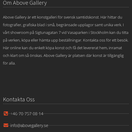
Om Above Gallery
Above Gallery är ett konstgalleri för svensk samtidskonst. Här hittar du
fotografier, grafiska blad i små, begränsade upplagor samt unika verk. I
vårt showroom på Sigtunagatan 7 vid Vasaparken i Stockholm kan du titta
på verken, köpa eller hämta upp beställningar. Kontakta oss för ett besök.
Här online kan du enkelt köpa konst och få det levererat hem, inramat
och klart om så önskas. Above Gallery är platsen där konst är tillgänglig
för alla.
Kontakta Oss
+46 70 757 08 14
info@abovegallery.se