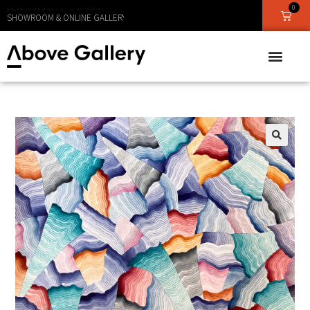
0
LEVERANS CA 1 - 3 DAGAR
🔍