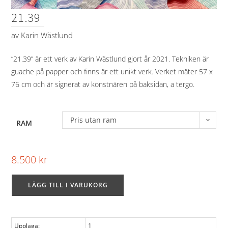
21.39
av
Karin Wästlund
”21.39” är ett verk av Karin Wästlund gjort år 2021. Tekniken är
guache på papper och finns är ett unikt verk. Verket mäter 57 x
76 cm och är signerat av konstnären på baksidan, a tergo.
Pris utan ram
RAM
8.500
kr
LÄGG TILL I VARUKORG
Upplaga:
1